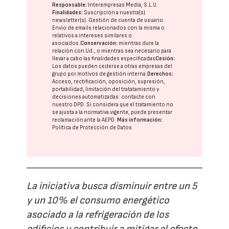
Responsable:
Interempresas Media, S.L.U.
Finalidades:
Suscripción a nuestra(s)
newsletter(s). Gestión de cuenta de usuario.
Envío de emails relacionados con la misma o
relativos a intereses similares o
asociados.
Conservación:
mientras dure la
relación con Ud., o mientras sea necesario para
llevar a cabo las finalidades especificadas
Cesión:
Los datos pueden cederse a otras
empresas del
grupo
por motivos de gestión interna.
Derechos:
Acceso, rectificación, oposición, supresión,
portabilidad, limitación del tratatamiento y
decisiones automatizadas:
contacte con
nuestro DPD
. Si considera que el tratamiento no
se ajusta a la normativa vigente, puede presentar
reclamación ante la
AEPD
.
Más información:
Política de Protección de Datos
La iniciativa busca disminuir entre un 5
y un 10% el consumo energético
asociado a la refrigeración de los
edificios y contribuir a mitigar el efecto