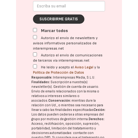
SUSCRIBIRME GRATIS
Marcar todos
Autorizo el envío de newsletters y
avisos informativos personalizados de
interempresas.net
Autorizo el envío de comunicaciones
de terceros vía interempresas.net
He leído y acepto el
Aviso Legal
y la
Política de Protección de Datos
Responsable:
Interempresas Media, S.L.U.
Finalidades:
Suscripción a nuestra(s)
newsletter(s). Gestión de cuenta de usuario.
Envío de emails relacionados con la misma o
relativos a intereses similares o
asociados.
Conservación:
mientras dure la
relación con Ud., o mientras sea necesario para
llevar a cabo las finalidades especificadas
Cesión:
Los datos pueden cederse a otras
empresas del
grupo
por motivos de gestión interna.
Derechos:
Acceso, rectificación, oposición, supresión,
portabilidad, limitación del tratatamiento y
decisiones automatizadas:
contacte con
nuestro DPD
. Si considera que el tratamiento no