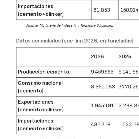
Importaciones
61.853
150.014
(cemento+clínker)
Fuente: Ministerio de Industria y Turismo y Oficemen.
Datos acumulados (ene-jun 2026, en toneladas)
2026
2025
Producción cemento
9.459.655
9.141.6
Consumo nacional
8.351.083
7.770.2
(cemento)
Exportaciones
1.945.191
2.298.8
(cemento+clínker)
Importaciones
482.719
1.023.2
(cemento+clínker)