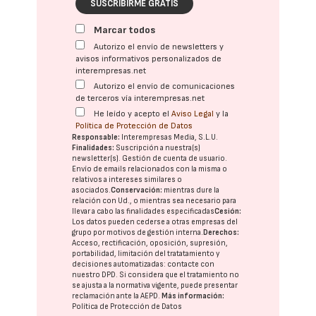
SUSCRIBIRME GRATIS
Marcar todos
Autorizo el envío de newsletters y
avisos informativos personalizados de
interempresas.net
Autorizo el envío de comunicaciones
de terceros vía interempresas.net
He leído y acepto el
Aviso Legal
y la
Política de Protección de Datos
Responsable:
Interempresas Media, S.L.U.
Finalidades:
Suscripción a nuestra(s)
newsletter(s). Gestión de cuenta de usuario.
Envío de emails relacionados con la misma o
relativos a intereses similares o
asociados.
Conservación:
mientras dure la
relación con Ud., o mientras sea necesario para
llevar a cabo las finalidades especificadas
Cesión:
Los datos pueden cederse a otras
empresas del
grupo
por motivos de gestión interna.
Derechos:
Acceso, rectificación, oposición, supresión,
portabilidad, limitación del tratatamiento y
decisiones automatizadas:
contacte con
nuestro DPD
. Si considera que el tratamiento no
se ajusta a la normativa vigente, puede presentar
reclamación ante la
AEPD
.
Más información:
Política de Protección de Datos