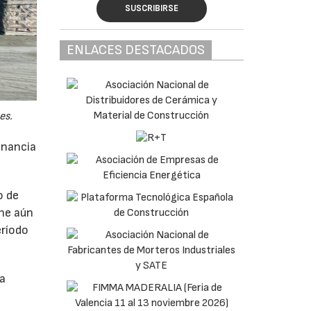
SUSCRIBIRSE
ENLACES DESTACADOS
es.
anancia
o de
ne aún
eríodo
da