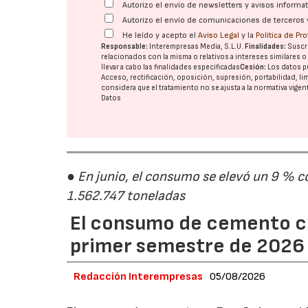
Autorizo el envío de newsletters y avisos inform
Autorizo el envío de comunicaciones de terceros 
He leído y acepto el
Aviso Legal
y la
Política de Pr
Responsable:
Interempresas Media, S.L.U.
Finalidades:
Suscri
relacionados con la misma o relativos a intereses similares 
llevar a cabo las finalidades especificadas
Cesión:
Los datos p
Acceso, rectificación, oposición, supresión, portabilidad, l
considera que el tratamiento no se ajusta a la normativa vige
Datos
● En junio, el consumo se elevó un 9 % c
1.562.747 toneladas
El consumo de cemento cr
primer semestre de 2026
Redacción Interempresas
05/08/2026