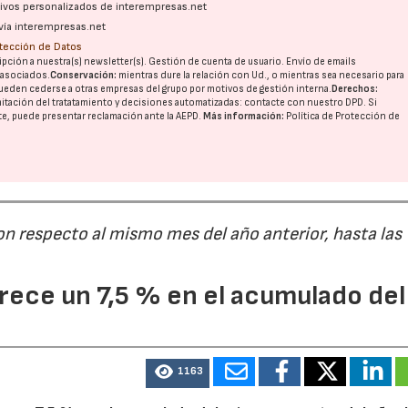
ativos personalizados de interempresas.net
vía interempresas.net
otección de Datos
pción a nuestra(s) newsletter(s). Gestión de cuenta de usuario. Envío de emails
o asociados.
Conservación:
mientras dure la relación con Ud., o mientras sea necesario para
ueden cederse a otras
empresas del grupo
por motivos de gestión interna.
Derechos:
imitación del tratatamiento y decisiones automatizadas:
contacte con nuestro DPD
. Si
nte, puede presentar reclamación ante la
AEPD
.
Más información:
Política de Protección de
on respecto al mismo mes del año anterior, hasta las
ece un 7,5 % en el acumulado del
1163