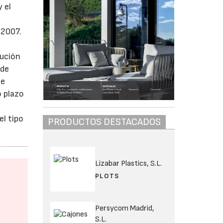
 el
 2007.
lución
 de
de
o plazo
el tipo
PRODUCTOS DESTACADOS
Lizabar Plastics, S.L.
PLOTS
Persycom Madrid,
S.L.