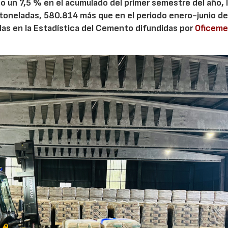
 un 7,5 % en el acumulado del primer semestre del año, 
 toneladas, 580.814 más que en el periodo enero-junio de
adas en la Estadística del Cemento difundidas por
Oficem
28/07/2026
30/07/2026