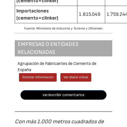
(cemento+clínker)
Importaciones
1.815.049
1.759.24
(cemento+clínker)
Fuente: Ministerio de Industria y Turismo y Oficemen.
EMPRESAS O ENTIDADES
RELACIONADAS
Agrupación de Fabricantes de Cemento de
España
Solicitar información
Ver stand virtual
ver/escribir comentarios
Con más 1.000 metros cuadrados de