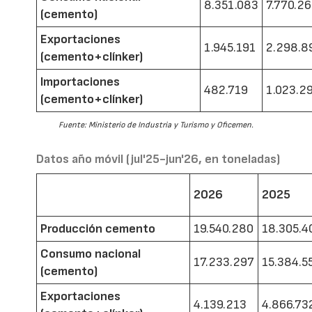
8.351.083
7.770.2
(cemento)
Exportaciones
1.945.191
2.298.8
(cemento+clínker)
Importaciones
482.719
1.023.2
(cemento+clínker)
Fuente: Ministerio de Industria y Turismo y Oficemen.
Datos año móvil (jul'25-jun'26, en toneladas)
2026
2025
Producción cemento
19.540.280
18.305.4
Consumo nacional
17.233.297
15.384.5
(cemento)
Exportaciones
4.139.213
4.866.73