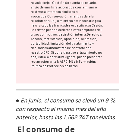
newsletter(s). Gestión de cuenta de usuario.
Envío de emails relacionados con la misma o
relativos a intereses similares o
asociados.
Conservación:
mientras dure la
relación con Ud., o mientras sea necesario para
llevar a cabo las finalidades especificadas
Cesión:
Los datos pueden cederse a otras
empresas del
grupo
por motivos de gestión interna.
Derechos:
Acceso, rectificación, oposición, supresión,
portabilidad, limitación del tratatamiento y
decisiones automatizadas:
contacte con
nuestro DPD
. Si considera que el tratamiento no
se ajusta a la normativa vigente, puede presentar
reclamación ante la
AEPD
.
Más información:
Política de Protección de Datos
● En junio, el consumo se elevó un 9 %
con respecto al mismo mes del año
anterior, hasta las 1.562.747 toneladas
El consumo de