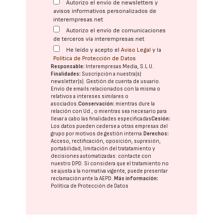
Autorizo el envío de newsletters y
avisos informativos personalizados de
interempresas.net
Autorizo el envío de comunicaciones
de terceros vía interempresas.net
He leído y acepto el
Aviso Legal
y la
Política de Protección de Datos
Responsable:
Interempresas Media, S.L.U.
Finalidades:
Suscripción a nuestra(s)
newsletter(s). Gestión de cuenta de usuario.
Envío de emails relacionados con la misma o
relativos a intereses similares o
asociados.
Conservación:
mientras dure la
relación con Ud., o mientras sea necesario para
llevar a cabo las finalidades especificadas
Cesión:
Los datos pueden cederse a otras
empresas del
grupo
por motivos de gestión interna.
Derechos:
Acceso, rectificación, oposición, supresión,
portabilidad, limitación del tratatamiento y
decisiones automatizadas:
contacte con
nuestro DPD
. Si considera que el tratamiento no
se ajusta a la normativa vigente, puede presentar
reclamación ante la
AEPD
.
Más información:
Política de Protección de Datos