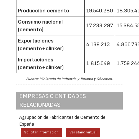
Producción cemento
19.540.280
18.305.4
Consumo nacional
17.233.297
15.384.5
(cemento)
Exportaciones
4.139.213
4.866.73
(cemento+clínker)
Importaciones
1.815.049
1.759.24
(cemento+clínker)
Fuente: Ministerio de Industria y Turismo y Oficemen.
EMPRESAS O ENTIDADES
RELACIONADAS
Agrupación de Fabricantes de Cemento de
España
Solicitar información
Ver stand virtual