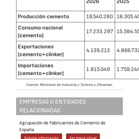
2026
2025
Producción cemento
19.540.280
18.305.4
Consumo nacional
17.233.297
15.384.5
(cemento)
Exportaciones
4.139.213
4.866.73
(cemento+clínker)
Importaciones
1.815.049
1.759.24
(cemento+clínker)
Fuente: Ministerio de Industria y Turismo y Oficemen.
EMPRESAS O ENTIDADES
RELACIONADAS
Agrupación de Fabricantes de Cemento de
España
Solicitar información
Ver stand virtual