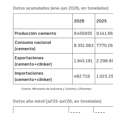
Datos acumulados (ene-jun 2026, en toneladas)
2026
2025
Producción cemento
9.459.655
9.141.6
Consumo nacional
8.351.083
7.770.2
(cemento)
Exportaciones
1.945.191
2.298.8
(cemento+clínker)
Importaciones
482.719
1.023.2
(cemento+clínker)
Fuente: Ministerio de Industria y Turismo y Oficemen.
Datos año móvil (jul'25-jun'26, en toneladas)