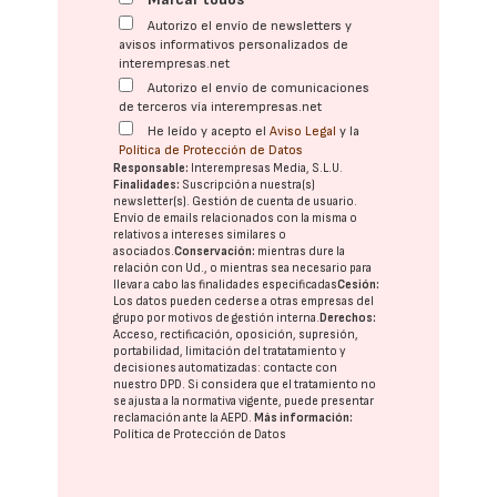
Autorizo el envío de newsletters y
avisos informativos personalizados de
interempresas.net
Autorizo el envío de comunicaciones
de terceros vía interempresas.net
He leído y acepto el
Aviso Legal
y la
Política de Protección de Datos
Responsable:
Interempresas Media, S.L.U.
Finalidades:
Suscripción a nuestra(s)
newsletter(s). Gestión de cuenta de usuario.
Envío de emails relacionados con la misma o
relativos a intereses similares o
asociados.
Conservación:
mientras dure la
relación con Ud., o mientras sea necesario para
llevar a cabo las finalidades especificadas
Cesión:
Los datos pueden cederse a otras
empresas del
grupo
por motivos de gestión interna.
Derechos:
Acceso, rectificación, oposición, supresión,
portabilidad, limitación del tratatamiento y
decisiones automatizadas:
contacte con
nuestro DPD
. Si considera que el tratamiento no
se ajusta a la normativa vigente, puede presentar
reclamación ante la
AEPD
.
Más información:
Política de Protección de Datos