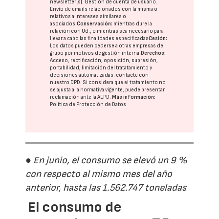
newsletter(s). Gestión de cuenta de usuario.
Envío de emails relacionados con la misma o
relativos a intereses similares o
asociados.
Conservación:
mientras dure la
relación con Ud., o mientras sea necesario para
llevar a cabo las finalidades especificadas
Cesión:
Los datos pueden cederse a otras
empresas del
grupo
por motivos de gestión interna.
Derechos:
Acceso, rectificación, oposición, supresión,
portabilidad, limitación del tratatamiento y
decisiones automatizadas:
contacte con
nuestro DPD
. Si considera que el tratamiento no
se ajusta a la normativa vigente, puede presentar
reclamación ante la
AEPD
.
Más información:
Política de Protección de Datos
● En junio, el consumo se elevó un 9 %
con respecto al mismo mes del año
anterior, hasta las 1.562.747 toneladas
El consumo de