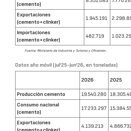
8.351.083
7.770.2
(cemento)
Exportaciones
1.945.191
2.298.8
(cemento+clínker)
Importaciones
482.719
1.023.2
(cemento+clínker)
Fuente: Ministerio de Industria y Turismo y Oficemen.
Datos año móvil (jul'25-jun'26, en toneladas)
2026
2025
Producción cemento
19.540.280
18.305.4
Consumo nacional
17.233.297
15.384.5
(cemento)
Exportaciones
4.139.213
4.866.73
(cemento+clínker)