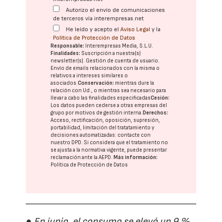
Autorizo el envío de comunicaciones
de terceros vía interempresas.net
He leído y acepto el
Aviso Legal
y la
Política de Protección de Datos
Responsable:
Interempresas Media, S.L.U.
Finalidades:
Suscripción a nuestra(s)
newsletter(s). Gestión de cuenta de usuario.
Envío de emails relacionados con la misma o
relativos a intereses similares o
asociados.
Conservación:
mientras dure la
relación con Ud., o mientras sea necesario para
llevar a cabo las finalidades especificadas
Cesión:
Los datos pueden cederse a otras
empresas del
grupo
por motivos de gestión interna.
Derechos:
Acceso, rectificación, oposición, supresión,
portabilidad, limitación del tratatamiento y
decisiones automatizadas:
contacte con
nuestro DPD
. Si considera que el tratamiento no
se ajusta a la normativa vigente, puede presentar
reclamación ante la
AEPD
.
Más información:
Política de Protección de Datos
● En junio, el consumo se elevó un 9 %