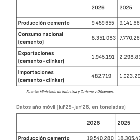
2026
2025
Producción cemento
9.459.655
9.141.6
Consumo nacional
8.351.083
7.770.2
(cemento)
Exportaciones
1.945.191
2.298.8
(cemento+clínker)
Importaciones
482.719
1.023.2
(cemento+clínker)
Fuente: Ministerio de Industria y Turismo y Oficemen.
Datos año móvil (jul'25-jun'26, en toneladas)
2026
2025
Producción cemento
19.540.280
18.305.4