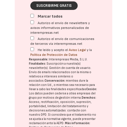
SUSCRIBIRME GRATIS
Marcar todos
Autorizo el envío de newsletters y
avisos informativos personalizados de
interempresas.net
Autorizo el envío de comunicaciones
de terceros vía interempresas.net
He leído y acepto el
Aviso Legal
y la
Política de Protección de Datos
Responsable:
Interempresas Media, S.L.U.
Finalidades:
Suscripción a nuestra(s)
newsletter(s). Gestión de cuenta de usuario.
Envío de emails relacionados con la misma o
relativos a intereses similares o
asociados.
Conservación:
mientras dure la
relación con Ud., o mientras sea necesario para
llevar a cabo las finalidades especificadas
Cesión:
Los datos pueden cederse a otras
empresas del
grupo
por motivos de gestión interna.
Derechos:
Acceso, rectificación, oposición, supresión,
portabilidad, limitación del tratatamiento y
decisiones automatizadas:
contacte con
nuestro DPD
. Si considera que el tratamiento no
se ajusta a la normativa vigente, puede presentar
reclamación ante la
AEPD
.
Más información: