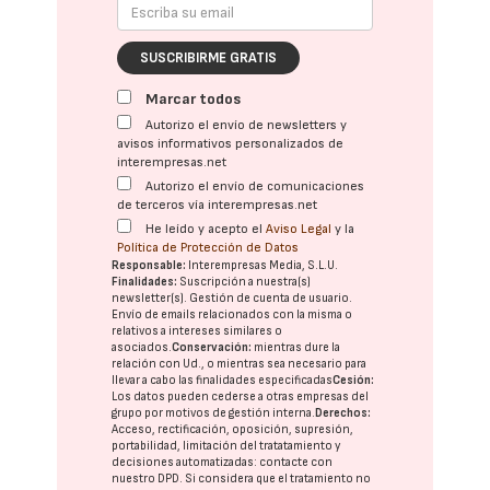
SUSCRIBIRME GRATIS
Marcar todos
Autorizo el envío de newsletters y
avisos informativos personalizados de
interempresas.net
Autorizo el envío de comunicaciones
de terceros vía interempresas.net
He leído y acepto el
Aviso Legal
y la
Política de Protección de Datos
Responsable:
Interempresas Media, S.L.U.
Finalidades:
Suscripción a nuestra(s)
newsletter(s). Gestión de cuenta de usuario.
Envío de emails relacionados con la misma o
relativos a intereses similares o
asociados.
Conservación:
mientras dure la
relación con Ud., o mientras sea necesario para
llevar a cabo las finalidades especificadas
Cesión:
Los datos pueden cederse a otras
empresas del
grupo
por motivos de gestión interna.
Derechos:
Acceso, rectificación, oposición, supresión,
portabilidad, limitación del tratatamiento y
decisiones automatizadas:
contacte con
nuestro DPD
. Si considera que el tratamiento no