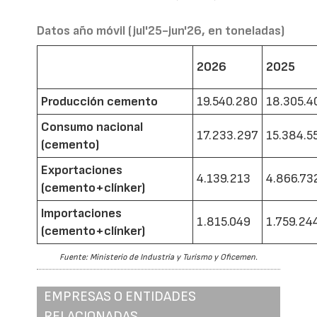
Datos año móvil (jul'25-jun'26, en toneladas)
2026
2025
Producción cemento
19.540.280
18.305.4
Consumo nacional
17.233.297
15.384.5
(cemento)
Exportaciones
4.139.213
4.866.73
(cemento+clínker)
Importaciones
1.815.049
1.759.24
(cemento+clínker)
Fuente: Ministerio de Industria y Turismo y Oficemen.
EMPRESAS O ENTIDADES
RELACIONADAS