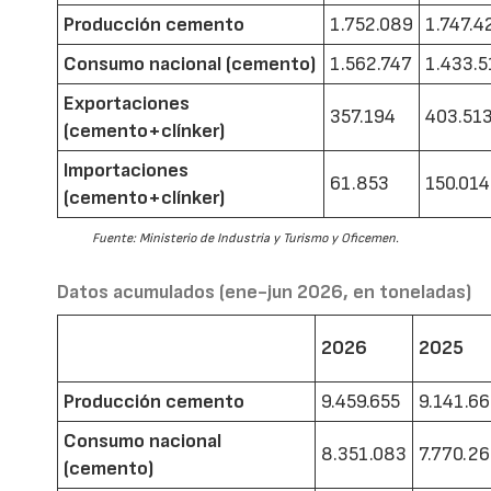
Producción cemento
1.752.089
1.747.4
Consumo nacional (cemento)
1.562.747
1.433.5
Exportaciones
357.194
403.51
(cemento+clínker)
Importaciones
61.853
150.014
(cemento+clínker)
Fuente: Ministerio de Industria y Turismo y Oficemen.
Datos acumulados (ene-jun 2026, en toneladas)
2026
2025
Producción cemento
9.459.655
9.141.6
Consumo nacional
8.351.083
7.770.2
(cemento)