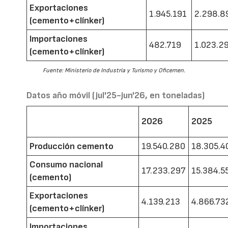
Exportaciones
1.945.191
2.298.8
(cemento+clínker)
Importaciones
482.719
1.023.2
(cemento+clínker)
Fuente: Ministerio de Industria y Turismo y Oficemen.
Datos año móvil (jul'25-jun'26, en toneladas)
2026
2025
Producción cemento
19.540.280
18.305.4
Consumo nacional
17.233.297
15.384.5
(cemento)
Exportaciones
4.139.213
4.866.73
(cemento+clínker)
Importaciones