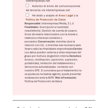
interempresas.net
Autorizo el envío de comunicaciones
de terceros vía interempresas.net
He leído y acepto el
Aviso Legal
y la
Política de Protección de Datos
Responsable:
Interempresas Media, S.L.U.
Finalidades:
Suscripción a nuestra(s)
newsletter(s). Gestión de cuenta de usuario.
Envío de emails relacionados con la misma o
relativos a intereses similares o
asociados.
Conservación:
mientras dure la
relación con Ud., o mientras sea necesario para
llevar a cabo las finalidades especificadas
Cesión:
Los datos pueden cederse a otras
empresas del
grupo
por motivos de gestión interna.
Derechos:
Acceso, rectificación, oposición, supresión,
portabilidad, limitación del tratatamiento y
decisiones automatizadas:
contacte con
nuestro DPD
. Si considera que el tratamiento no
se ajusta a la normativa vigente, puede presentar
reclamación ante la
AEPD
.
Más información:
Política de Protección de Datos