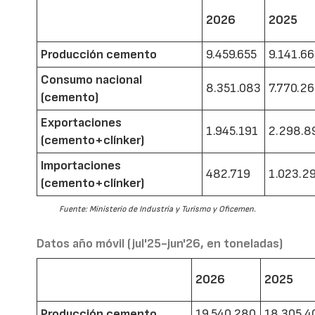
2026
2025
Producción cemento
9.459.655
9.141.6
Consumo nacional
8.351.083
7.770.2
(cemento)
Exportaciones
1.945.191
2.298.8
(cemento+clínker)
Importaciones
482.719
1.023.2
(cemento+clínker)
Fuente: Ministerio de Industria y Turismo y Oficemen.
Datos año móvil (jul'25-jun'26, en toneladas)
2026
2025
Producción cemento
19.540.280
18.305.4