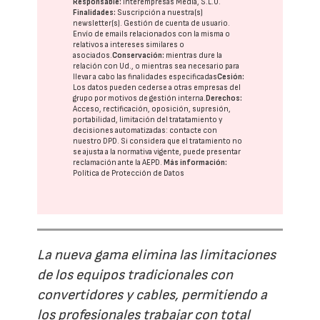
Responsable:
Interempresas Media, S.L.U.
Finalidades:
Suscripción a nuestra(s)
newsletter(s). Gestión de cuenta de usuario.
Envío de emails relacionados con la misma o
relativos a intereses similares o
asociados.
Conservación:
mientras dure la
relación con Ud., o mientras sea necesario para
llevar a cabo las finalidades especificadas
Cesión:
Los datos pueden cederse a otras
empresas del
grupo
por motivos de gestión interna.
Derechos:
Acceso, rectificación, oposición, supresión,
portabilidad, limitación del tratatamiento y
decisiones automatizadas:
contacte con
nuestro DPD
. Si considera que el tratamiento no
se ajusta a la normativa vigente, puede presentar
reclamación ante la
AEPD
.
Más información:
Política de Protección de Datos
La nueva gama elimina las limitaciones
de los equipos tradicionales con
convertidores y cables, permitiendo a
los profesionales trabajar con total