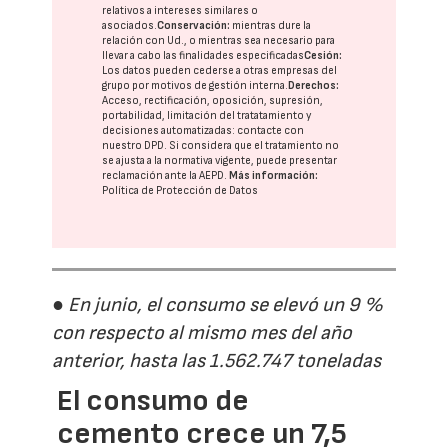
relativos a intereses similares o
asociados.
Conservación:
mientras dure la
relación con Ud., o mientras sea necesario para
llevar a cabo las finalidades especificadas
Cesión:
Los datos pueden cederse a otras
empresas del
grupo
por motivos de gestión interna.
Derechos:
Acceso, rectificación, oposición, supresión,
portabilidad, limitación del tratatamiento y
decisiones automatizadas:
contacte con
nuestro DPD
. Si considera que el tratamiento no
se ajusta a la normativa vigente, puede presentar
reclamación ante la
AEPD
.
Más información:
Política de Protección de Datos
● En junio, el consumo se elevó un 9 %
con respecto al mismo mes del año
anterior, hasta las 1.562.747 toneladas
El consumo de
cemento crece un 7,5