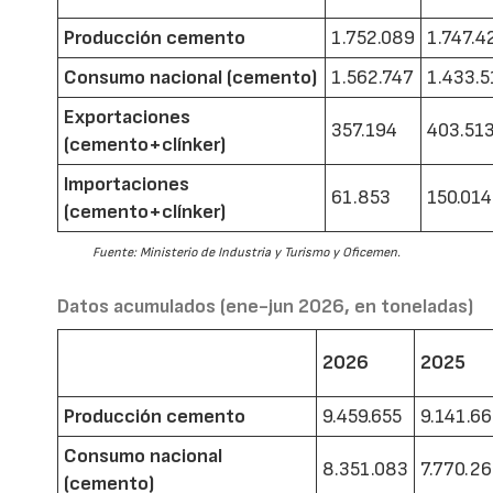
Producción cemento
1.752.089
1.747.4
Consumo nacional (cemento)
1.562.747
1.433.5
Exportaciones
357.194
403.51
(cemento+clínker)
Importaciones
61.853
150.014
(cemento+clínker)
Fuente: Ministerio de Industria y Turismo y Oficemen.
Datos acumulados (ene-jun 2026, en toneladas)
2026
2025
Producción cemento
9.459.655
9.141.6
Consumo nacional
8.351.083
7.770.2
(cemento)