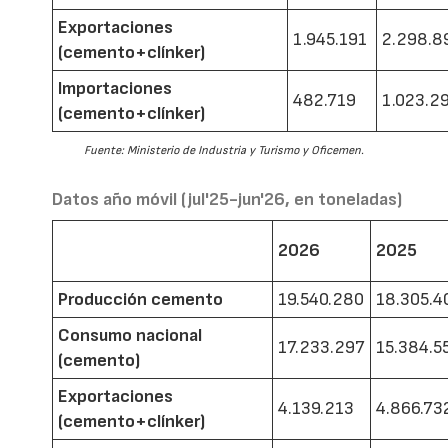
Exportaciones
1.945.191
2.298.8
(cemento+clínker)
Importaciones
482.719
1.023.2
(cemento+clínker)
Fuente: Ministerio de Industria y Turismo y Oficemen.
Datos año móvil (jul'25-jun'26, en toneladas)
2026
2025
Producción cemento
19.540.280
18.305.4
Consumo nacional
17.233.297
15.384.5
(cemento)
Exportaciones
4.139.213
4.866.73
(cemento+clínker)