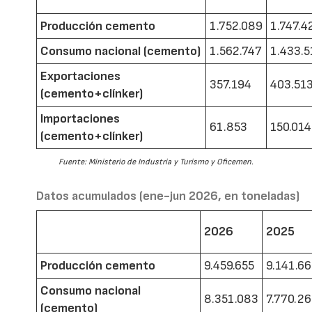
Producción cemento
1.752.089
1.747.4
Consumo nacional (cemento)
1.562.747
1.433.5
Exportaciones
357.194
403.51
(cemento+clínker)
Importaciones
61.853
150.014
(cemento+clínker)
Fuente: Ministerio de Industria y Turismo y Oficemen.
Datos acumulados (ene-jun 2026, en toneladas)
2026
2025
Producción cemento
9.459.655
9.141.6
Consumo nacional
8.351.083
7.770.2
(cemento)