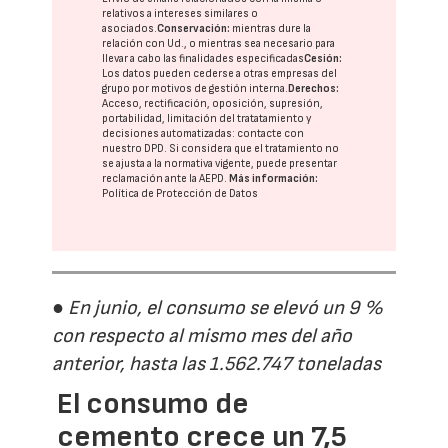
relativos a intereses similares o
asociados.
Conservación:
mientras dure la
relación con Ud., o mientras sea necesario para
llevar a cabo las finalidades especificadas
Cesión:
Los datos pueden cederse a otras
empresas del
grupo
por motivos de gestión interna.
Derechos:
Acceso, rectificación, oposición, supresión,
portabilidad, limitación del tratatamiento y
decisiones automatizadas:
contacte con
nuestro DPD
. Si considera que el tratamiento no
se ajusta a la normativa vigente, puede presentar
reclamación ante la
AEPD
.
Más información:
Política de Protección de Datos
● En junio, el consumo se elevó un 9 %
con respecto al mismo mes del año
anterior, hasta las 1.562.747 toneladas
El consumo de
cemento crece un 7,5