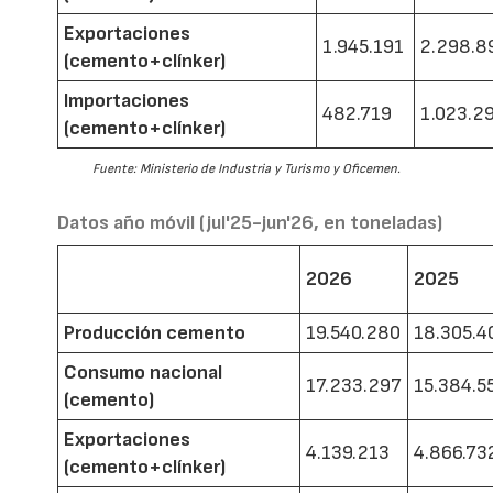
Exportaciones
1.945.191
2.298.8
(cemento+clínker)
Importaciones
482.719
1.023.2
(cemento+clínker)
Fuente: Ministerio de Industria y Turismo y Oficemen.
Datos año móvil (jul'25-jun'26, en toneladas)
2026
2025
Producción cemento
19.540.280
18.305.4
Consumo nacional
17.233.297
15.384.5
(cemento)
Exportaciones
4.139.213
4.866.73
(cemento+clínker)