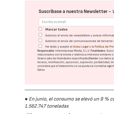
Suscríbase a nuestra Newsletter -
Marcar todos
Autorizo el envío de newsletters y avisos inform
Autorizo el envío de comunicaciones de terceros 
He leído y acepto el
Aviso Legal
y la
Política de Pr
Responsable:
Interempresas Media, S.L.U.
Finalidades:
Suscri
relacionados con la misma o relativos a intereses similares 
llevar a cabo las finalidades especificadas
Cesión:
Los datos p
Acceso, rectificación, oposición, supresión, portabilidad, l
considera que el tratamiento no se ajusta a la normativa vige
Datos
● En junio, el consumo se elevó un 9 % c
1.562.747 toneladas