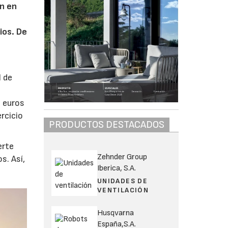
ón en
ios. De
 de
e euros
rcicio
PRODUCTOS DESTACADOS
erte
Zehnder Group
s. Así,
Iberica, S.A.
UNIDADES DE
VENTILACIÓN
Husqvarna
España,S.A.