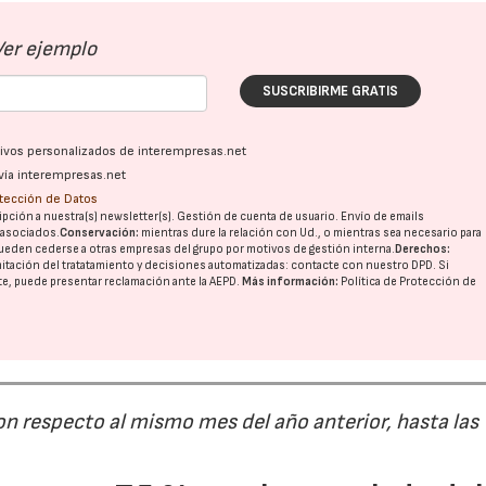
Ver ejemplo
SUSCRIBIRME GRATIS
ativos personalizados de interempresas.net
vía interempresas.net
otección de Datos
pción a nuestra(s) newsletter(s). Gestión de cuenta de usuario. Envío de emails
o asociados.
Conservación:
mientras dure la relación con Ud., o mientras sea necesario para
ueden cederse a otras
empresas del grupo
por motivos de gestión interna.
Derechos:
imitación del tratatamiento y decisiones automatizadas:
contacte con nuestro DPD
. Si
nte, puede presentar reclamación ante la
AEPD
.
Más información:
Política de Protección de
on respecto al mismo mes del año anterior, hasta las