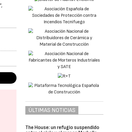
”,
ÚLTIMAS NOTICIAS
The House: un refugio suspendido