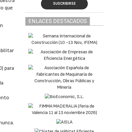
muestra
SUSCRIBIRSE
io que
ENLACES DESTACADOS
un
bilitar
0) para
la
iento
 nunca.