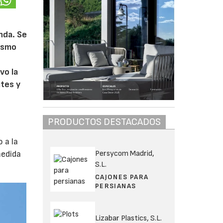
nda. Se
mismo
vo la
ates y
PRODUCTOS DESTACADOS
 a la
Persycom Madrid,
medida
S.L.
CAJONES PARA
PERSIANAS
Lizabar Plastics, S.L.