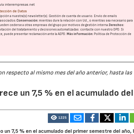
vía interempresas.net
otección de Datos
pción a nuestra(s) newsletter(s). Gestión de cuenta de usuario. Envío de emails
o asociados.
Conservación:
mientras dure la relación con Ud., o mientras sea necesario para
ueden cederse a otras
empresas del grupo
por motivos de gestión interna.
Derechos:
imitación del tratatamiento y decisiones automatizadas:
contacte con nuestro DPD
. Si
nte, puede presentar reclamación ante la
AEPD
.
Más información:
Política de Protección de
on respecto al mismo mes del año anterior, hasta las
ece un 7,5 % en el acumulado del
1225
 un 7,5 % en el acumulado del primer semestre del año, 