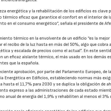
eficiencia energética.
 energética y la rehabilitación de los edificios es clave 
 térmico eficaz que garantice el confort en el interior de l
nto en el consumo energético”, señala el presidente de Af
iento térmico en la envolvente de un edificio “es la mejor
ar el recibo de la luz hasta en más del 50%, algo que cobra 
tica y escalada de precios como el actual”. En este sentid
on un eficaz aislante térmico, el más usado en los demás 
tes que la española.
reciente aprobación, por parte del Parlamento Europeo, de l
ncia Energética en Edificios, estableciendo normas más exi
ta hasta el 11,7% para 2030 y se duplica la obligación de a
iento expreso a las administraciones de cada estado miemb
mo anual de energía del 1,9% y rehabiliten al menos el 3% 
28/07/2026
30/07/2026