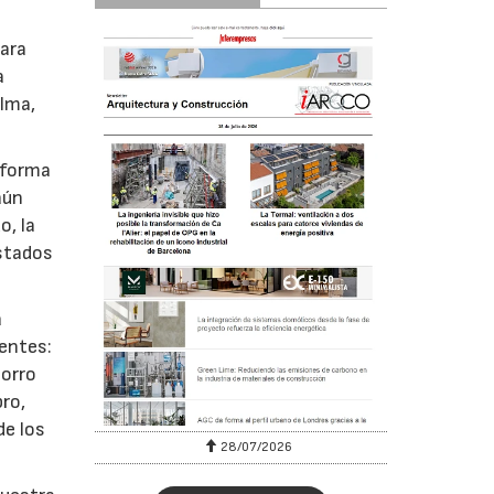
para
a
elma,
 forma
aún
o, la
estados
a
gentes:
horro
ro,
de los
28/07/2026