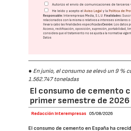
Autorizo el envío de comunicaciones de terceros 
He leído y acepto el
Aviso Legal
y la
Política de Pr
Responsable:
Interempresas Media, S.L.U.
Finalidades:
Suscri
relacionados con la misma o relativos a intereses similares 
llevar a cabo las finalidades especificadas
Cesión:
Los datos p
Acceso, rectificación, oposición, supresión, portabilidad, l
considera que el tratamiento no se ajusta a la normativa vige
Datos
● En junio, el consumo se elevó un 9 % c
1.562.747 toneladas
El consumo de cemento cr
primer semestre de 2026
Redacción Interempresas
05/08/2026
El consumo de cemento en España ha crecido