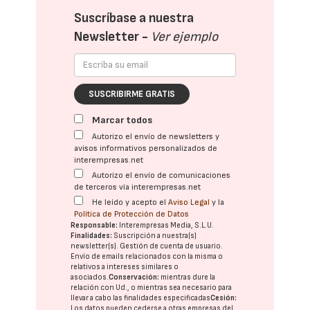
Suscríbase a nuestra
Newsletter -
Ver ejemplo
SUSCRIBIRME GRATIS
Marcar todos
Autorizo el envío de newsletters y
avisos informativos personalizados de
interempresas.net
Autorizo el envío de comunicaciones
de terceros vía interempresas.net
He leído y acepto el
Aviso Legal
y la
Política de Protección de Datos
Responsable:
Interempresas Media, S.L.U.
Finalidades:
Suscripción a nuestra(s)
newsletter(s). Gestión de cuenta de usuario.
Envío de emails relacionados con la misma o
relativos a intereses similares o
asociados.
Conservación:
mientras dure la
relación con Ud., o mientras sea necesario para
llevar a cabo las finalidades especificadas
Cesión:
Los datos pueden cederse a otras
empresas del