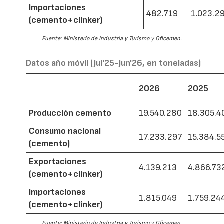
Importaciones
482.719
1.023.2
(cemento+clínker)
Fuente: Ministerio de Industria y Turismo y Oficemen.
Datos año móvil (jul'25-jun'26, en toneladas)
2026
2025
Producción cemento
19.540.280
18.305.4
Consumo nacional
17.233.297
15.384.5
(cemento)
Exportaciones
4.139.213
4.866.73
(cemento+clínker)
Importaciones
1.815.049
1.759.24
(cemento+clínker)
Fuente: Ministerio de Industria y Turismo y Oficemen.