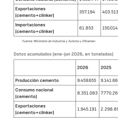
Exportaciones
357.194
403.51
(cemento+clínker)
Importaciones
61.853
150.014
(cemento+clínker)
Fuente: Ministerio de Industria y Turismo y Oficemen.
Datos acumulados (ene-jun 2026, en toneladas)
2026
2025
Producción cemento
9.459.655
9.141.6
Consumo nacional
8.351.083
7.770.2
(cemento)
Exportaciones
1.945.191
2.298.8
(cemento+clínker)