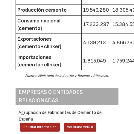
Producción cemento
19.540.280
18.305.4
Consumo nacional
17.233.297
15.384.5
(cemento)
Exportaciones
4.139.213
4.866.73
(cemento+clínker)
Importaciones
1.815.049
1.759.24
(cemento+clínker)
Fuente: Ministerio de Industria y Turismo y Oficemen.
EMPRESAS O ENTIDADES
RELACIONADAS
Agrupación de Fabricantes de Cemento de
España
Solicitar información
Ver stand virtual