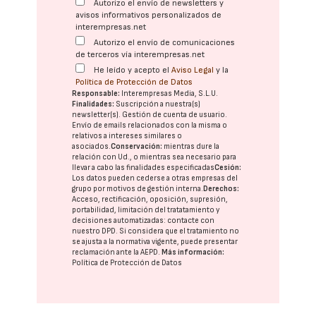
Autorizo el envío de newsletters y
avisos informativos personalizados de
interempresas.net
Autorizo el envío de comunicaciones
de terceros vía interempresas.net
He leído y acepto el
Aviso Legal
y la
Política de Protección de Datos
Responsable:
Interempresas Media, S.L.U.
Finalidades:
Suscripción a nuestra(s)
newsletter(s). Gestión de cuenta de usuario.
Envío de emails relacionados con la misma o
relativos a intereses similares o
asociados.
Conservación:
mientras dure la
relación con Ud., o mientras sea necesario para
llevar a cabo las finalidades especificadas
Cesión:
Los datos pueden cederse a otras
empresas del
grupo
por motivos de gestión interna.
Derechos:
Acceso, rectificación, oposición, supresión,
portabilidad, limitación del tratatamiento y
decisiones automatizadas:
contacte con
nuestro DPD
. Si considera que el tratamiento no
se ajusta a la normativa vigente, puede presentar
reclamación ante la
AEPD
.
Más información:
Política de Protección de Datos