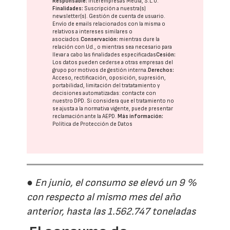
Responsable:
Interempresas Media, S.L.U.
Finalidades:
Suscripción a nuestra(s)
newsletter(s). Gestión de cuenta de usuario.
Envío de emails relacionados con la misma o
relativos a intereses similares o
asociados.
Conservación:
mientras dure la
relación con Ud., o mientras sea necesario para
llevar a cabo las finalidades especificadas
Cesión:
Los datos pueden cederse a otras
empresas del
grupo
por motivos de gestión interna.
Derechos:
Acceso, rectificación, oposición, supresión,
portabilidad, limitación del tratatamiento y
decisiones automatizadas:
contacte con
nuestro DPD
. Si considera que el tratamiento no
se ajusta a la normativa vigente, puede presentar
reclamación ante la
AEPD
.
Más información:
Política de Protección de Datos
● En junio, el consumo se elevó un 9 %
con respecto al mismo mes del año
anterior, hasta las 1.562.747 toneladas