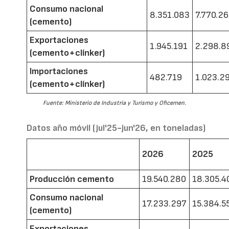
Consumo nacional
8.351.083
7.770.2
(cemento)
Exportaciones
1.945.191
2.298.8
(cemento+clínker)
Importaciones
482.719
1.023.2
(cemento+clínker)
Fuente: Ministerio de Industria y Turismo y Oficemen.
Datos año móvil (jul'25-jun'26, en toneladas)
2026
2025
Producción cemento
19.540.280
18.305.4
Consumo nacional
17.233.297
15.384.5
(cemento)
Exportaciones