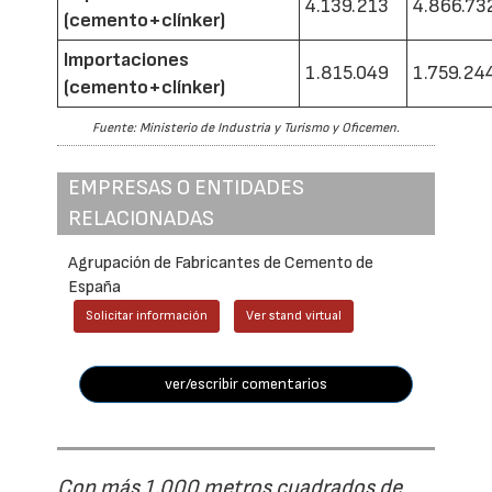
4.139.213
4.866.73
(cemento+clínker)
Importaciones
1.815.049
1.759.24
(cemento+clínker)
Fuente: Ministerio de Industria y Turismo y Oficemen.
EMPRESAS O ENTIDADES
RELACIONADAS
Agrupación de Fabricantes de Cemento de
España
Solicitar información
Ver stand virtual
ver/escribir comentarios
Con más 1.000 metros cuadrados de