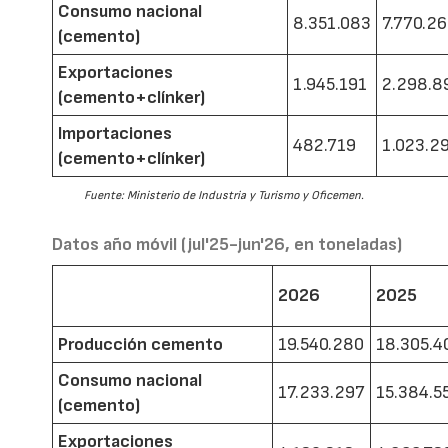
Consumo nacional
8.351.083
7.770.2
(cemento)
Exportaciones
1.945.191
2.298.8
(cemento+clínker)
Importaciones
482.719
1.023.2
(cemento+clínker)
Fuente: Ministerio de Industria y Turismo y Oficemen.
Datos año móvil (jul'25-jun'26, en toneladas)
2026
2025
Producción cemento
19.540.280
18.305.4
Consumo nacional
17.233.297
15.384.5
(cemento)
Exportaciones