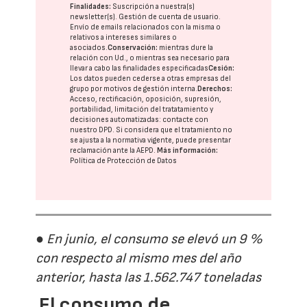
Finalidades:
Suscripción a nuestra(s)
newsletter(s). Gestión de cuenta de usuario.
Envío de emails relacionados con la misma o
relativos a intereses similares o
asociados.
Conservación:
mientras dure la
relación con Ud., o mientras sea necesario para
llevar a cabo las finalidades especificadas
Cesión:
Los datos pueden cederse a otras
empresas del
grupo
por motivos de gestión interna.
Derechos:
Acceso, rectificación, oposición, supresión,
portabilidad, limitación del tratatamiento y
decisiones automatizadas:
contacte con
nuestro DPD
. Si considera que el tratamiento no
se ajusta a la normativa vigente, puede presentar
reclamación ante la
AEPD
.
Más información:
Política de Protección de Datos
● En junio, el consumo se elevó un 9 %
con respecto al mismo mes del año
anterior, hasta las 1.562.747 toneladas
El consumo de