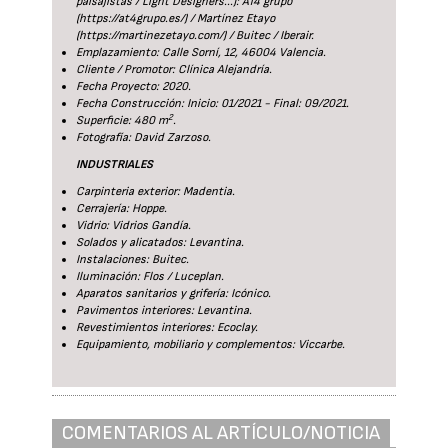
paisajistas / Light Designers...): AT4 grupo
(https://at4grupo.es/) / Martínez Etayo
(https://martinezetayo.com/) / Buitec / Iberair.
Emplazamiento: Calle Sorní, 12, 46004 Valencia.
Cliente / Promotor: Clínica Alejandría.
Fecha Proyecto: 2020.
Fecha Construcción: Inicio: 01/2021 - Final: 09/2021.
2
Superficie: 480 m
.
Fotografía: David Zarzoso.
INDUSTRIALES
Carpinteria exterior: Madentia.
Cerrajería: Hoppe.
Vidrio: Vidrios Gandía.
Solados y alicatados: Levantina.
Instalaciones: Buitec.
Iluminación: Flos / Luceplan.
Aparatos sanitarios y grifería: Icónico.
Pavimentos interiores: Levantina.
Revestimientos interiores: Ecoclay.
Equipamiento, mobiliario y complementos: Viccarbe.
COMENTARIOS AL ARTÍCULO/NOTICIA