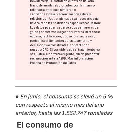
newsletter(s). Gestión de cuenta de usuario.
Envío de emails relacionados con la misma o
relativos a intereses similares o
asociados.
Conservación:
mientras dure la
relación con Ud., o mientras sea necesario para
llevar a cabo las finalidades especificadas
Cesión:
Los datos pueden cederse a otras
empresas del
grupo
por motivos de gestión interna.
Derechos:
Acceso, rectificación, oposición, supresión,
portabilidad, limitación del tratatamiento y
decisiones automatizadas:
contacte con
nuestro DPD
. Si considera que el tratamiento no
se ajusta a la normativa vigente, puede presentar
reclamación ante la
AEPD
.
Más información:
Política de Protección de Datos
● En junio, el consumo se elevó un 9 %
con respecto al mismo mes del año
anterior, hasta las 1.562.747 toneladas
El consumo de