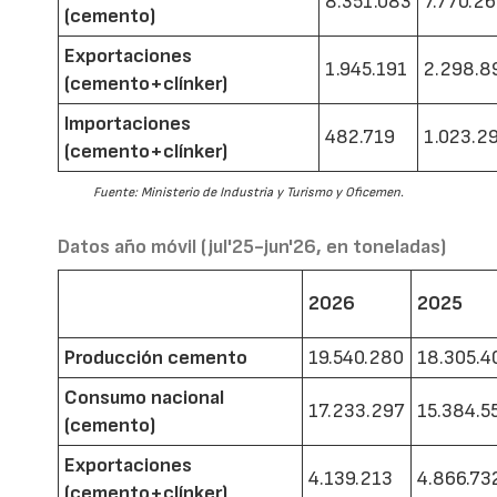
8.351.083
7.770.2
(cemento)
Exportaciones
1.945.191
2.298.8
(cemento+clínker)
Importaciones
482.719
1.023.2
(cemento+clínker)
Fuente: Ministerio de Industria y Turismo y Oficemen.
Datos año móvil (jul'25-jun'26, en toneladas)
2026
2025
Producción cemento
19.540.280
18.305.4
Consumo nacional
17.233.297
15.384.5
(cemento)
Exportaciones
4.139.213
4.866.73
(cemento+clínker)