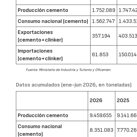
Producción cemento
1.752.089
1.747.4
Consumo nacional (cemento)
1.562.747
1.433.5
Exportaciones
357.194
403.51
(cemento+clínker)
Importaciones
61.853
150.014
(cemento+clínker)
Fuente: Ministerio de Industria y Turismo y Oficemen.
Datos acumulados (ene-jun 2026, en toneladas)
2026
2025
Producción cemento
9.459.655
9.141.6
Consumo nacional
8.351.083
7.770.2
(cemento)