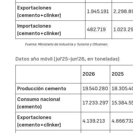
Exportaciones
1.945.191
2.298.8
(cemento+clínker)
Importaciones
482.719
1.023.2
(cemento+clínker)
Fuente: Ministerio de Industria y Turismo y Oficemen.
Datos año móvil (jul'25-jun'26, en toneladas)
2026
2025
Producción cemento
19.540.280
18.305.4
Consumo nacional
17.233.297
15.384.5
(cemento)
Exportaciones
4.139.213
4.866.73
(cemento+clínker)