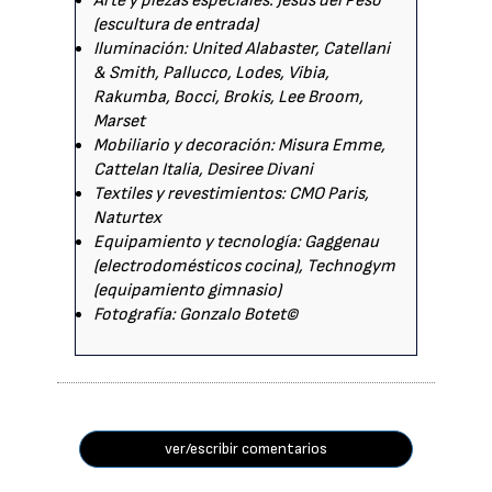
Arte y piezas especiales: Jesús del Peso
(escultura de entrada)
Iluminación: United Alabaster, Catellani
& Smith, Pallucco, Lodes, Vibia,
Rakumba, Bocci, Brokis, Lee Broom,
Marset
Mobiliario y decoración: Misura Emme,
Cattelan Italia, Desiree Divani
Textiles y revestimientos: CMO Paris,
Naturtex
Equipamiento y tecnología: Gaggenau
(electrodomésticos cocina), Technogym
(equipamiento gimnasio)
Fotografía: Gonzalo Botet©
ver/escribir comentarios