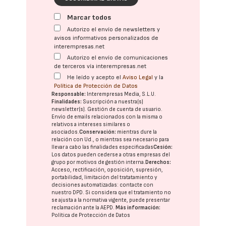
Marcar todos
Autorizo el envío de newsletters y
avisos informativos personalizados de
interempresas.net
Autorizo el envío de comunicaciones
de terceros vía interempresas.net
He leído y acepto el
Aviso Legal
y la
Política de Protección de Datos
Responsable:
Interempresas Media, S.L.U.
Finalidades:
Suscripción a nuestra(s)
newsletter(s). Gestión de cuenta de usuario.
Envío de emails relacionados con la misma o
relativos a intereses similares o
asociados.
Conservación:
mientras dure la
relación con Ud., o mientras sea necesario para
llevar a cabo las finalidades especificadas
Cesión:
Los datos pueden cederse a otras
empresas del
grupo
por motivos de gestión interna.
Derechos:
Acceso, rectificación, oposición, supresión,
portabilidad, limitación del tratatamiento y
decisiones automatizadas:
contacte con
nuestro DPD
. Si considera que el tratamiento no
se ajusta a la normativa vigente, puede presentar
reclamación ante la
AEPD
.
Más información:
Política de Protección de Datos