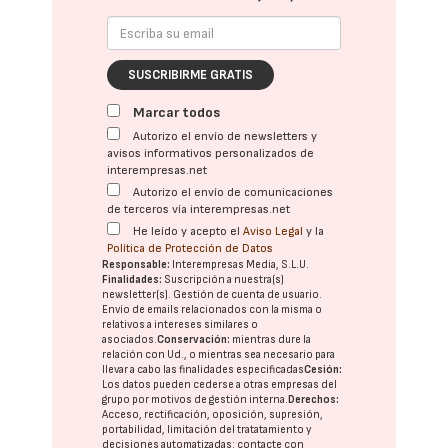
SUSCRIBIRME GRATIS
Marcar todos
Autorizo el envío de newsletters y
avisos informativos personalizados de
interempresas.net
Autorizo el envío de comunicaciones
de terceros vía interempresas.net
He leído y acepto el
Aviso Legal
y la
Política de Protección de Datos
Responsable:
Interempresas Media, S.L.U.
Finalidades:
Suscripción a nuestra(s)
newsletter(s). Gestión de cuenta de usuario.
Envío de emails relacionados con la misma o
relativos a intereses similares o
asociados.
Conservación:
mientras dure la
relación con Ud., o mientras sea necesario para
llevar a cabo las finalidades especificadas
Cesión:
Los datos pueden cederse a otras
empresas del
grupo
por motivos de gestión interna.
Derechos:
Acceso, rectificación, oposición, supresión,
portabilidad, limitación del tratatamiento y
decisiones automatizadas:
contacte con