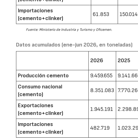
Importaciones
61.853
150.014
(cemento+clínker)
Fuente: Ministerio de Industria y Turismo y Oficemen.
Datos acumulados (ene-jun 2026, en toneladas)
2026
2025
Producción cemento
9.459.655
9.141.6
Consumo nacional
8.351.083
7.770.2
(cemento)
Exportaciones
1.945.191
2.298.8
(cemento+clínker)
Importaciones
482.719
1.023.2
(cemento+clínker)