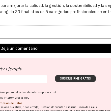
ra mejorar la calidad, la gestión, la sostenibilidad y la se
scogido 20 finalistas de 5 categorías profesionales de entr
Deja un comentario
Ver ejemplo
SUSCRIBIRME GRATIS
ativos personalizados de interempresas.net
vía interempresas.net
28/07/2026
30/07/2026
otección de Datos
pción a nuestra(s) newsletter(s). Gestión de cuenta de usuario. Envío de emails
o asociados.
Conservación:
mientras dure la relación con Ud., o mientras sea necesario para