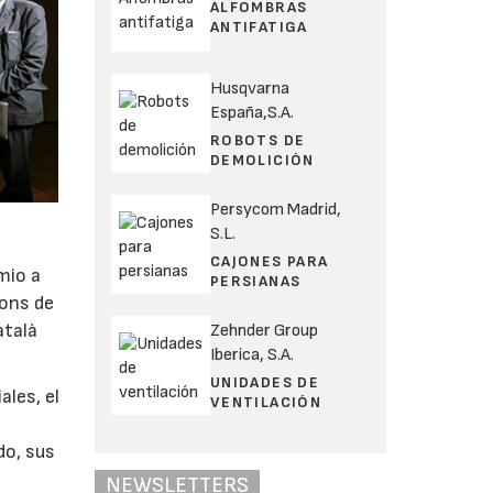
ALFOMBRAS
ANTIFATIGA
Husqvarna
España,S.A.
ROBOTS DE
DEMOLICIÓN
Persycom Madrid,
S.L.
CAJONES PARA
mio a
PERSIANAS
Pons de
atalà
Zehnder Group
Iberica, S.A.
UNIDADES DE
ales, el
VENTILACIÓN
do, sus
NEWSLETTERS