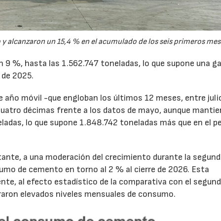
y alcanzaron un 15,4 % en el acumulado de los seis primeros mes
un 9 %, hasta las 1.562.747 toneladas, lo que supone una g
 de 2025.
de año móvil -que engloban los últimos 12 meses, entre juli
cuatro décimas frente a los datos de mayo, aunque mantie
ladas, lo que supone 1.848.742 toneladas más que en el p
tante, a una moderación del crecimiento durante la segun
sumo de cemento en torno al 2 % al cierre de 2026. Esta
nte, al efecto estadístico de la comparativa con el segun
traron elevados niveles mensuales de consumo.