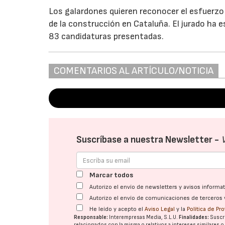
Los galardones quieren reconocer el esfuerzo pa
de la construcción en Cataluña. El jurado ha e
83 candidaturas presentadas.
COMENTARIOS AL ARTÍCULO/NOTICIA
Suscríbase a nuestra Newsletter -
Marcar todos
Autorizo el envío de newsletters y avisos inform
Autorizo el envío de comunicaciones de terceros 
He leído y acepto el
Aviso Legal
y la
Política de Pr
Responsable:
Interempresas Media, S.L.U.
Finalidades:
Suscri
relacionados con la misma o relativos a intereses similares 