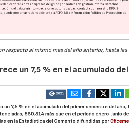
ueden cederse a otras
empresas del grupo
por motivos de gestión interna.
Derechos:
imitación del tratatamiento y decisiones automatizadas:
contacte con nuestro DPD
. Si
nte, puede presentar reclamación ante la
AEPD
.
Más información:
Política de Protección de
on respecto al mismo mes del año anterior, hasta las
ece un 7,5 % en el acumulado del
2621
 un 7,5 % en el acumulado del primer semestre del año, 
 toneladas, 580.814 más que en el periodo enero-junio de
adas en la Estadística del Cemento difundidas por
Oficem