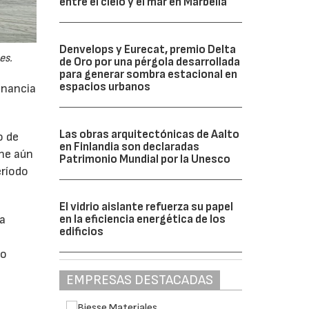
entre el cielo y el mar en Marbella
Denvelops y Eurecat, premio Delta
es.
de Oro por una pérgola desarrollada
para generar sombra estacional en
espacios urbanos
anancia
Las obras arquitectónicas de Aalto
o de
en Finlandia son declaradas
ne aún
Patrimonio Mundial por la Unesco
eríodo
El vidrio aislante refuerza su papel
en la eficiencia energética de los
da
edificios
do
EMPRESAS DESTACADAS