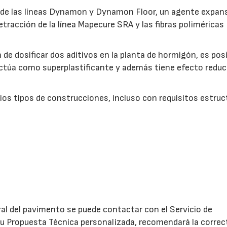
e de las líneas Dynamon y Dynamon Floor, un agente expan
retracción de la línea Mapecure SRA y las fibras poliméricas
de dosificar dos aditivos en la planta de hormigón, es pos
ctúa como superplastificante y además tiene efecto reduc
os tipos de construcciones, incluso con requisitos estruc
28/07/2026
30/07/2026
al del pavimento se puede contactar con el Servicio de
 su Propuesta Técnica personalizada, recomendará la correc