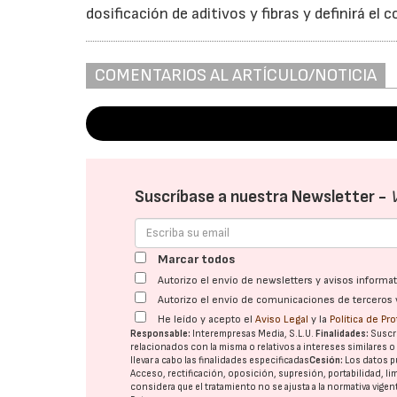
dosificación de aditivos y fibras y definirá e
COMENTARIOS AL ARTÍCULO/NOTICIA
Suscríbase a nuestra Newsletter -
Marcar todos
Autorizo el envío de newsletters y avisos inform
Autorizo el envío de comunicaciones de terceros 
He leído y acepto el
Aviso Legal
y la
Política de Pr
Responsable:
Interempresas Media, S.L.U.
Finalidades:
Suscri
relacionados con la misma o relativos a intereses similares 
llevar a cabo las finalidades especificadas
Cesión:
Los datos p
Acceso, rectificación, oposición, supresión, portabilidad, l
considera que el tratamiento no se ajusta a la normativa vige