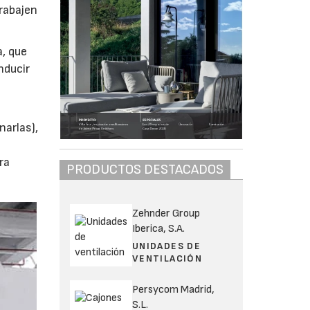
rabajen
a, que
nducir
narlas),
ra
PRODUCTOS DESTACADOS
Zehnder Group
Iberica, S.A.
UNIDADES DE
VENTILACIÓN
Persycom Madrid,
S.L.