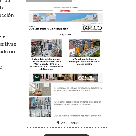
rando
ta
ucción
 el
ectivas
vado no
e
e
l
28/07/2026