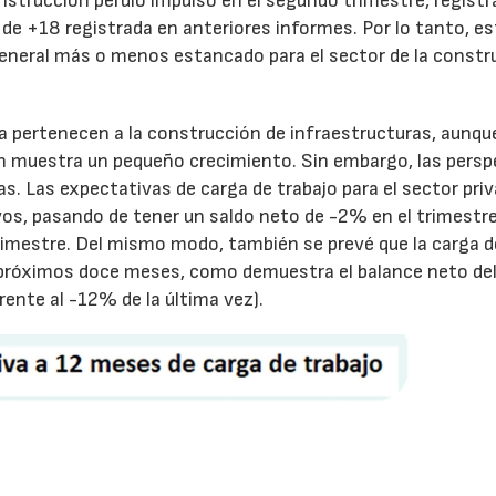
Construcción perdió impulso en el segundo trimestre, regist
 de +18 registrada en anteriores informes. Por lo tanto, es
eneral más o menos estancado para el sector de la constr
 pertenecen a la construcción de infraestructuras, aunque
én muestra un pequeño crecimiento. Sin embargo, las persp
as. Las expectativas de carga de trabajo para el sector pri
vos, pasando de tener un saldo neto de -2% en el trimestr
trimestre. Del mismo modo, también se prevé que la carga d
s próximos doce meses, como demuestra el balance neto de
rente al -12% de la última vez).
28/07/2026
30/07/2026