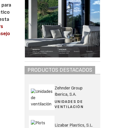
s para
stico
uesta
rs
sejo
PRODUCTOS DESTACADOS
Zehnder Group
Iberica, S.A.
UNIDADES DE
VENTILACIÓN
Lizabar Plastics, S.L.