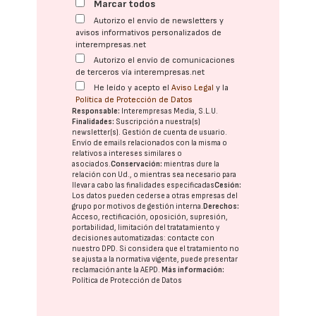
Marcar todos
Autorizo el envío de newsletters y
avisos informativos personalizados de
interempresas.net
Autorizo el envío de comunicaciones
de terceros vía interempresas.net
He leído y acepto el
Aviso Legal
y la
Política de Protección de Datos
Responsable:
Interempresas Media, S.L.U.
Finalidades:
Suscripción a nuestra(s)
newsletter(s). Gestión de cuenta de usuario.
Envío de emails relacionados con la misma o
relativos a intereses similares o
asociados.
Conservación:
mientras dure la
relación con Ud., o mientras sea necesario para
llevar a cabo las finalidades especificadas
Cesión:
Los datos pueden cederse a otras
empresas del
grupo
por motivos de gestión interna.
Derechos:
Acceso, rectificación, oposición, supresión,
portabilidad, limitación del tratatamiento y
decisiones automatizadas:
contacte con
nuestro DPD
. Si considera que el tratamiento no
se ajusta a la normativa vigente, puede presentar
reclamación ante la
AEPD
.
Más información:
Política de Protección de Datos