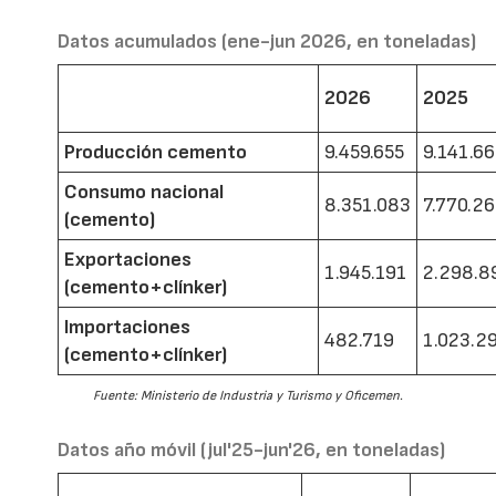
Datos acumulados (ene-jun 2026, en toneladas)
2026
2025
Producción cemento
9.459.655
9.141.6
Consumo nacional
8.351.083
7.770.2
(cemento)
Exportaciones
1.945.191
2.298.8
(cemento+clínker)
Importaciones
482.719
1.023.2
(cemento+clínker)
Fuente: Ministerio de Industria y Turismo y Oficemen.
Datos año móvil (jul'25-jun'26, en toneladas)