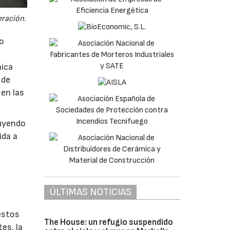
eración.
lo
aica
 de
 en las
ruyendo
ida a
ÚLTIMAS NOTICIAS
estos
The House: un refugio suspendido
es, la