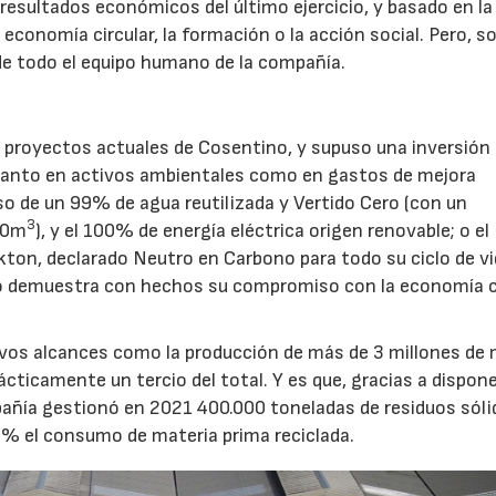
s resultados económicos del último ejercicio, y basado en la
a economía circular, la formación o la acción social. Pero, s
 de todo el equipo humano de la compañía.
s proyectos actuales de Cosentino, y supuso una inversión 
 tanto en activos ambientales como en gastos de mejora
o de un 99% de agua reutilizada y Vertido Cero (con un
3
000m
), y el 100% de energía eléctrica origen renovable; o el
on, declarado Neutro en Carbono para todo su ciclo de vid
o demuestra con hechos su compromiso con la economía c
evos alcances como la producción de más de 3 millones de
ácticamente un tercio del total. Y es que, gracias a dispone
pañía gestionó en 2021 400.000 toneladas de residuos sóli
6% el consumo de materia prima reciclada.
28/07/2026
30/07/2026