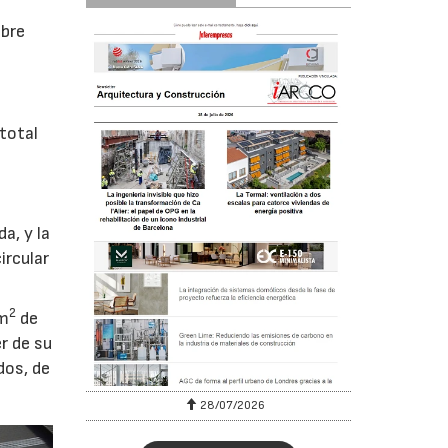
obre
total
a, y la
ircular
2
 m
de
r de su
dos, de
28/07/2026