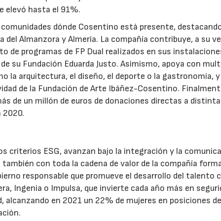
se elevó hasta el 91%.
 comunidades dónde Cosentino está presente, destacand
 del Almanzora y Almería. La compañía contribuye, a su vez
to de programas de FP Dual realizados en sus instalacione
 de su Fundación Eduarda Justo. Asimismo, apoya con mult
o la arquitectura, el diseño, el deporte o la gastronomía, y
tividad de la Fundación de Arte Ibáñez-Cosentino. Finalmente
 de un millón de euros de donaciones directas a distint
n 2020.
os criterios ESG, avanzan bajo la integración y la comunic
 también con toda la cadena de valor de la compañía form
bierno responsable que promueve el desarrollo del talento 
a, Ingenia o Impulsa, que invierte cada año más en seguri
dad, alcanzando en 2021 un 22% de mujeres en posiciones d
ación.