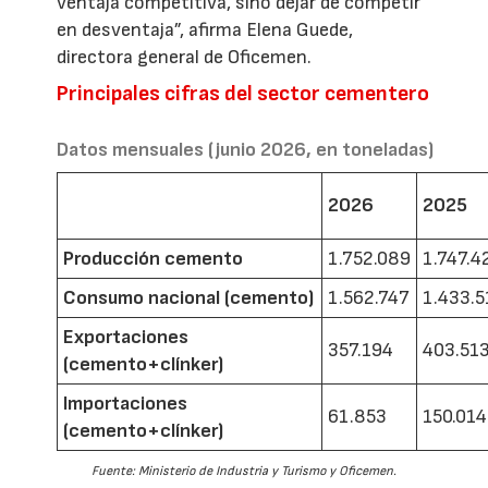
ventaja competitiva, sino dejar de competir
en desventaja”, afirma Elena Guede,
directora general de Oficemen.
Principales cifras del sector cementero
Datos mensuales (junio 2026, en toneladas)
2026
2025
Producción cemento
1.752.089
1.747.4
Consumo nacional (cemento)
1.562.747
1.433.5
Exportaciones
357.194
403.51
(cemento+clínker)
Importaciones
61.853
150.014
(cemento+clínker)
Fuente: Ministerio de Industria y Turismo y Oficemen.