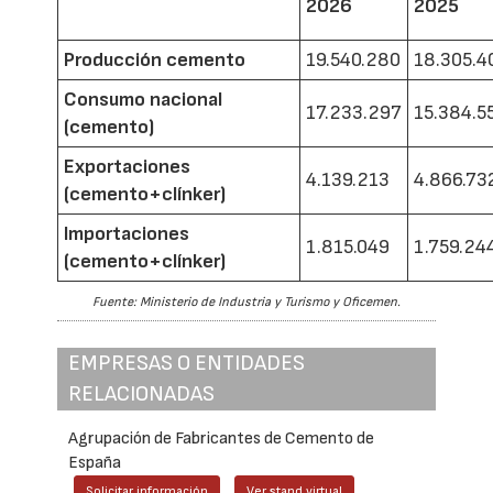
2026
2025
Producción cemento
19.540.280
18.305.4
Consumo nacional
17.233.297
15.384.5
(cemento)
Exportaciones
4.139.213
4.866.73
(cemento+clínker)
Importaciones
1.815.049
1.759.24
(cemento+clínker)
Fuente: Ministerio de Industria y Turismo y Oficemen.
EMPRESAS O ENTIDADES
RELACIONADAS
Agrupación de Fabricantes de Cemento de
España
Solicitar información
Ver stand virtual