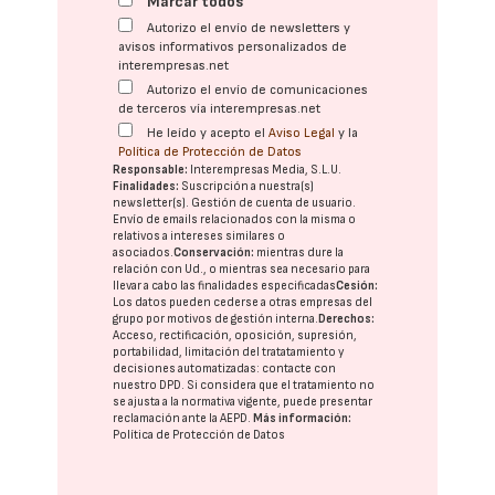
Marcar todos
Autorizo el envío de newsletters y
avisos informativos personalizados de
interempresas.net
Autorizo el envío de comunicaciones
de terceros vía interempresas.net
He leído y acepto el
Aviso Legal
y la
Política de Protección de Datos
Responsable:
Interempresas Media, S.L.U.
Finalidades:
Suscripción a nuestra(s)
newsletter(s). Gestión de cuenta de usuario.
Envío de emails relacionados con la misma o
relativos a intereses similares o
asociados.
Conservación:
mientras dure la
relación con Ud., o mientras sea necesario para
llevar a cabo las finalidades especificadas
Cesión:
Los datos pueden cederse a otras
empresas del
grupo
por motivos de gestión interna.
Derechos:
Acceso, rectificación, oposición, supresión,
portabilidad, limitación del tratatamiento y
decisiones automatizadas:
contacte con
nuestro DPD
. Si considera que el tratamiento no
se ajusta a la normativa vigente, puede presentar
reclamación ante la
AEPD
.
Más información:
Política de Protección de Datos