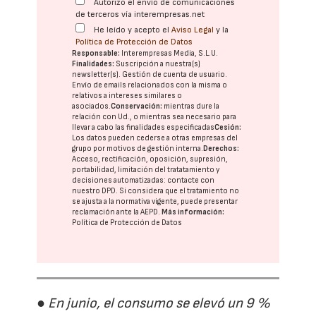
Autorizo el envío de comunicaciones
de terceros vía interempresas.net
He leído y acepto el
Aviso Legal
y la
Política de Protección de Datos
Responsable:
Interempresas Media, S.L.U.
Finalidades:
Suscripción a nuestra(s)
newsletter(s). Gestión de cuenta de usuario.
Envío de emails relacionados con la misma o
relativos a intereses similares o
asociados.
Conservación:
mientras dure la
relación con Ud., o mientras sea necesario para
llevar a cabo las finalidades especificadas
Cesión:
Los datos pueden cederse a otras
empresas del
grupo
por motivos de gestión interna.
Derechos:
Acceso, rectificación, oposición, supresión,
portabilidad, limitación del tratatamiento y
decisiones automatizadas:
contacte con
nuestro DPD
. Si considera que el tratamiento no
se ajusta a la normativa vigente, puede presentar
reclamación ante la
AEPD
.
Más información:
Política de Protección de Datos
● En junio, el consumo se elevó un 9 %