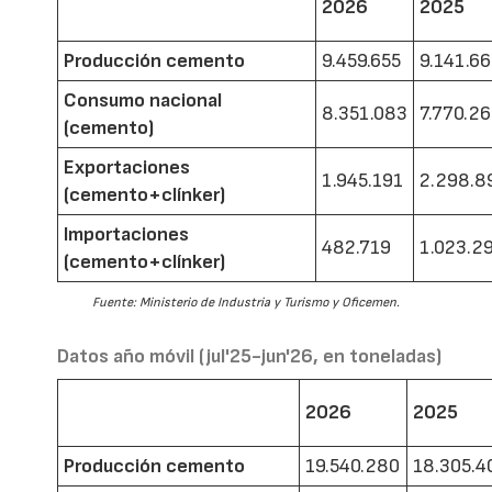
2026
2025
Producción cemento
9.459.655
9.141.6
Consumo nacional
8.351.083
7.770.2
(cemento)
Exportaciones
1.945.191
2.298.8
(cemento+clínker)
Importaciones
482.719
1.023.2
(cemento+clínker)
Fuente: Ministerio de Industria y Turismo y Oficemen.
Datos año móvil (jul'25-jun'26, en toneladas)
2026
2025
Producción cemento
19.540.280
18.305.4