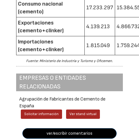
Consumo nacional
17.233.297
15.384.5
(cemento)
Exportaciones
4.139.213
4.866.73
(cemento+clínker)
Importaciones
1.815.049
1.759.24
(cemento+clínker)
Fuente: Ministerio de Industria y Turismo y Oficemen.
EMPRESAS O ENTIDADES
RELACIONADAS
Agrupación de Fabricantes de Cemento de
España
Solicitar información
Ver stand virtual
ver/escribir comentarios