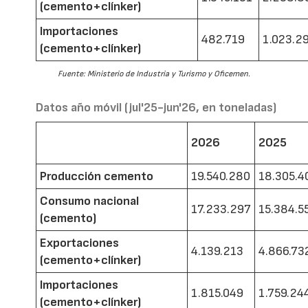
(cemento+clínker)
Importaciones
482.719
1.023.2
(cemento+clínker)
Fuente: Ministerio de Industria y Turismo y Oficemen.
Datos año móvil (jul'25-jun'26, en toneladas)
2026
2025
Producción cemento
19.540.280
18.305.4
Consumo nacional
17.233.297
15.384.5
(cemento)
Exportaciones
4.139.213
4.866.73
(cemento+clínker)
Importaciones
1.815.049
1.759.24
(cemento+clínker)