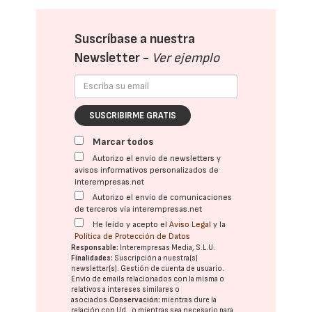
Suscríbase a nuestra
Newsletter -
Ver ejemplo
SUSCRIBIRME GRATIS
Marcar todos
Autorizo el envío de newsletters y
avisos informativos personalizados de
interempresas.net
Autorizo el envío de comunicaciones
de terceros vía interempresas.net
He leído y acepto el
Aviso Legal
y la
Política de Protección de Datos
Responsable:
Interempresas Media, S.L.U.
Finalidades:
Suscripción a nuestra(s)
newsletter(s). Gestión de cuenta de usuario.
Envío de emails relacionados con la misma o
relativos a intereses similares o
asociados.
Conservación:
mientras dure la
relación con Ud., o mientras sea necesario para