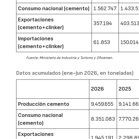
Consumo nacional (cemento)
1.562.747
1.433.5
Exportaciones
357.194
403.51
(cemento+clínker)
Importaciones
61.853
150.014
(cemento+clínker)
Fuente: Ministerio de Industria y Turismo y Oficemen.
Datos acumulados (ene-jun 2026, en toneladas)
2026
2025
Producción cemento
9.459.655
9.141.6
Consumo nacional
8.351.083
7.770.2
(cemento)
Exportaciones
1.945.191
2.298.8