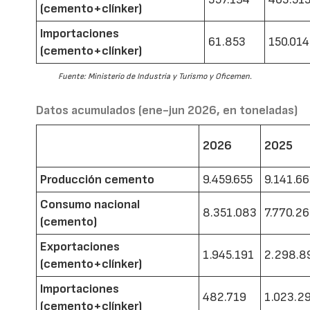
(cemento+clínker)
Importaciones
61.853
150.014
(cemento+clínker)
Fuente: Ministerio de Industria y Turismo y Oficemen.
Datos acumulados (ene-jun 2026, en toneladas)
2026
2025
Producción cemento
9.459.655
9.141.6
Consumo nacional
8.351.083
7.770.2
(cemento)
Exportaciones
1.945.191
2.298.8
(cemento+clínker)
Importaciones
482.719
1.023.2
(cemento+clínker)