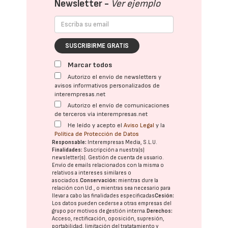
Newsletter -
Ver ejemplo
SUSCRIBIRME GRATIS
Marcar todos
Autorizo el envío de newsletters y
avisos informativos personalizados de
interempresas.net
Autorizo el envío de comunicaciones
de terceros vía interempresas.net
He leído y acepto el
Aviso Legal
y la
Política de Protección de Datos
Responsable:
Interempresas Media, S.L.U.
Finalidades:
Suscripción a nuestra(s)
newsletter(s). Gestión de cuenta de usuario.
Envío de emails relacionados con la misma o
relativos a intereses similares o
asociados.
Conservación:
mientras dure la
relación con Ud., o mientras sea necesario para
llevar a cabo las finalidades especificadas
Cesión:
Los datos pueden cederse a otras
empresas del
grupo
por motivos de gestión interna.
Derechos:
Acceso, rectificación, oposición, supresión,
portabilidad, limitación del tratatamiento y