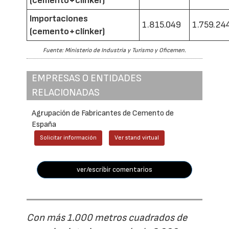
(cemento+clínker)
Importaciones
1.815.049
1.759.24
(cemento+clínker)
Fuente: Ministerio de Industria y Turismo y Oficemen.
EMPRESAS O ENTIDADES
RELACIONADAS
Agrupación de Fabricantes de Cemento de
España
Solicitar información
Ver stand virtual
ver/escribir comentarios
Con más 1.000 metros cuadrados de