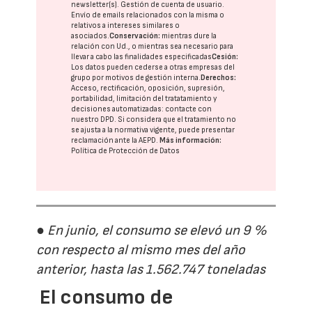
newsletter(s). Gestión de cuenta de usuario.
Envío de emails relacionados con la misma o
relativos a intereses similares o
asociados.
Conservación:
mientras dure la
relación con Ud., o mientras sea necesario para
llevar a cabo las finalidades especificadas
Cesión:
Los datos pueden cederse a otras
empresas del
grupo
por motivos de gestión interna.
Derechos:
Acceso, rectificación, oposición, supresión,
portabilidad, limitación del tratatamiento y
decisiones automatizadas:
contacte con
nuestro DPD
. Si considera que el tratamiento no
se ajusta a la normativa vigente, puede presentar
reclamación ante la
AEPD
.
Más información:
Política de Protección de Datos
● En junio, el consumo se elevó un 9 %
con respecto al mismo mes del año
anterior, hasta las 1.562.747 toneladas
El consumo de