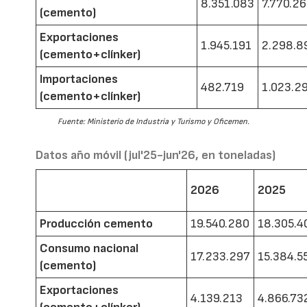
8.351.083
7.770.2
(cemento)
Exportaciones
1.945.191
2.298.8
(cemento+clínker)
Importaciones
482.719
1.023.2
(cemento+clínker)
Fuente: Ministerio de Industria y Turismo y Oficemen.
Datos año móvil (jul'25-jun'26, en toneladas)
2026
2025
Producción cemento
19.540.280
18.305.4
Consumo nacional
17.233.297
15.384.5
(cemento)
Exportaciones
4.139.213
4.866.73