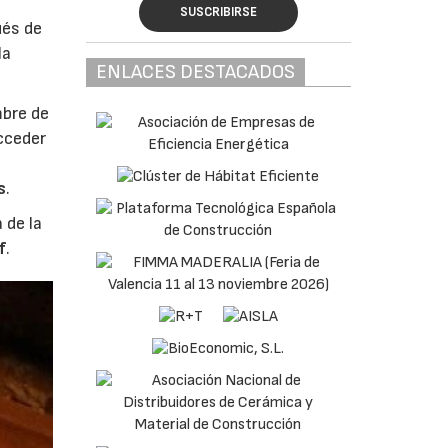
SUSCRIBIRSE
ués de
la
ENLACES DESTACADOS
mbre de
cceder
s
.
 de la
f
.