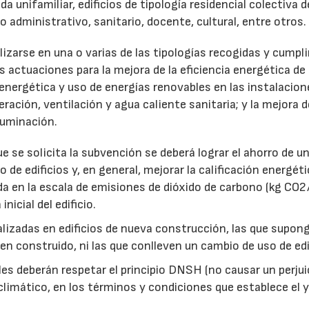
da unifamiliar, edificios de tipología residencial colectiva d
o administrativo, sanitario, docente, cultural, entre otros.
zarse en una o varias de las tipologías recogidas y cumpli
 actuaciones para la mejora de la eficiencia energética de 
 energética y uso de energías renovables en las instalacion
ración, ventilación y agua caliente sanitaria; y la mejora d
iluminación.
e se solicita la subvención se deberá lograr el ahorro de 
 de edificios y, en general, mejorar la calificación energét
dida en la escala de emisiones de dióxido de carbono (kg CO
nicial del edificio.
lizadas en edificios de nueva construcción, las que supon
n construido, ni las que conlleven un cambio de uso de edif
s deberán respetar el principio DNSH (no causar un perjui
28/07/2026
30/07/2026
climático, en los términos y condiciones que establece el 