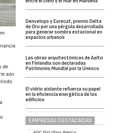
entre el cielo y el mar en Marbella
Denvelops y Eurecat, premio Delta
de Oro por una pérgola desarrollada
para generar sombra estacional en
es.
espacios urbanos
anancia
Las obras arquitectónicas de Aalto
en Finlandia son declaradas
o de
Patrimonio Mundial por la Unesco
ne aún
eríodo
El vidrio aislante refuerza su papel
en la eficiencia energética de los
edificios
da
do
EMPRESAS DESTACADAS