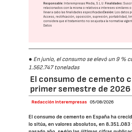
Responsable:
Interempresas Media, S.L.U.
Finalidades:
Suscri
relacionados con la misma o relativos a intereses similares 
llevar a cabo las finalidades especificadas
Cesión:
Los datos p
Acceso, rectificación, oposición, supresión, portabilidad, l
considera que el tratamiento no se ajusta a la normativa vige
Datos
● En junio, el consumo se elevó un 9 % c
1.562.747 toneladas
El consumo de cemento cr
primer semestre de 2026
Redacción Interempresas
05/08/2026
El consumo de cemento en España ha crecido
lo sitúa, en valores absolutos, en 8.351.083
pasado año, según las últimas cifras public