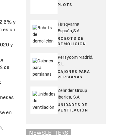
a
PLOTS
32,6% y
Husqvarna
a es un
España,S.A.
ROBOTS DE
DEMOLICIÓN
2020 y
Persycom Madrid,
or
S.L.
6% de
CAJONES PARA
PERSIANAS
s
Zehnder Group
Iberica, S.A.
 meses
UNIDADES DE
VENTILACIÓN
se en
a,
NEWSLETTERS