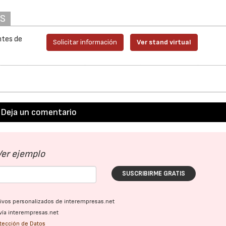
AS
ntes de
Solicitar información
Ver stand virtual
Deja un comentario
Ver ejemplo
SUSCRIBIRME GRATIS
ativos personalizados de interempresas.net
28/07/2026
30/07/2026
vía interempresas.net
otección de Datos