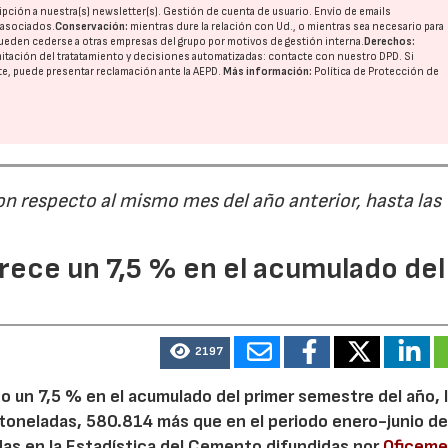
pción a nuestra(s) newsletter(s). Gestión de cuenta de usuario. Envío de emails
o asociados.
Conservación:
mientras dure la relación con Ud., o mientras sea necesario para
ueden cederse a otras
empresas del grupo
por motivos de gestión interna.
Derechos:
imitación del tratatamiento y decisiones automatizadas:
contacte con nuestro DPD
. Si
nte, puede presentar reclamación ante la
AEPD
.
Más información:
Política de Protección de
on respecto al mismo mes del año anterior, hasta las
ece un 7,5 % en el acumulado del
2197
 un 7,5 % en el acumulado del primer semestre del año, 
 toneladas, 580.814 más que en el periodo enero-junio de
adas en la Estadística del Cemento difundidas por
Oficem