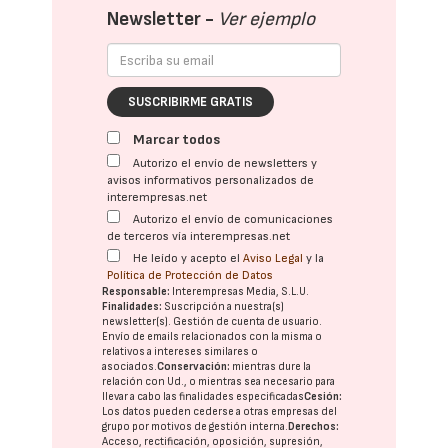
Newsletter -
Ver ejemplo
SUSCRIBIRME GRATIS
Marcar todos
Autorizo el envío de newsletters y
avisos informativos personalizados de
interempresas.net
Autorizo el envío de comunicaciones
de terceros vía interempresas.net
He leído y acepto el
Aviso Legal
y la
Política de Protección de Datos
Responsable:
Interempresas Media, S.L.U.
Finalidades:
Suscripción a nuestra(s)
newsletter(s). Gestión de cuenta de usuario.
Envío de emails relacionados con la misma o
relativos a intereses similares o
asociados.
Conservación:
mientras dure la
relación con Ud., o mientras sea necesario para
llevar a cabo las finalidades especificadas
Cesión:
Los datos pueden cederse a otras
empresas del
grupo
por motivos de gestión interna.
Derechos:
Acceso, rectificación, oposición, supresión,