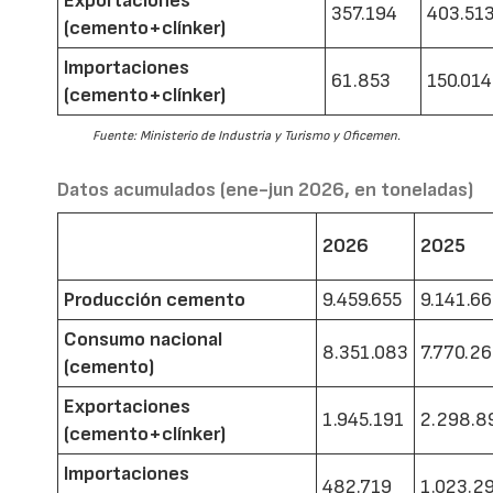
Exportaciones
357.194
403.51
(cemento+clínker)
Importaciones
61.853
150.014
(cemento+clínker)
Fuente: Ministerio de Industria y Turismo y Oficemen.
Datos acumulados (ene-jun 2026, en toneladas)
2026
2025
Producción cemento
9.459.655
9.141.6
Consumo nacional
8.351.083
7.770.2
(cemento)
Exportaciones
1.945.191
2.298.8
(cemento+clínker)
Importaciones
482.719
1.023.2