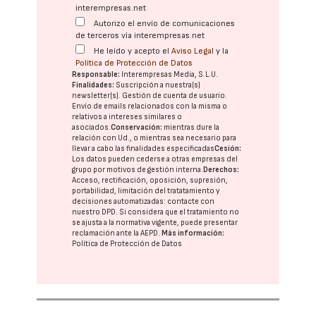
interempresas.net
Autorizo el envío de comunicaciones
de terceros vía interempresas.net
He leído y acepto el
Aviso Legal
y la
Política de Protección de Datos
Responsable:
Interempresas Media, S.L.U.
Finalidades:
Suscripción a nuestra(s)
newsletter(s). Gestión de cuenta de usuario.
Envío de emails relacionados con la misma o
relativos a intereses similares o
asociados.
Conservación:
mientras dure la
relación con Ud., o mientras sea necesario para
llevar a cabo las finalidades especificadas
Cesión:
Los datos pueden cederse a otras
empresas del
grupo
por motivos de gestión interna.
Derechos:
Acceso, rectificación, oposición, supresión,
portabilidad, limitación del tratatamiento y
decisiones automatizadas:
contacte con
nuestro DPD
. Si considera que el tratamiento no
se ajusta a la normativa vigente, puede presentar
reclamación ante la
AEPD
.
Más información:
Política de Protección de Datos