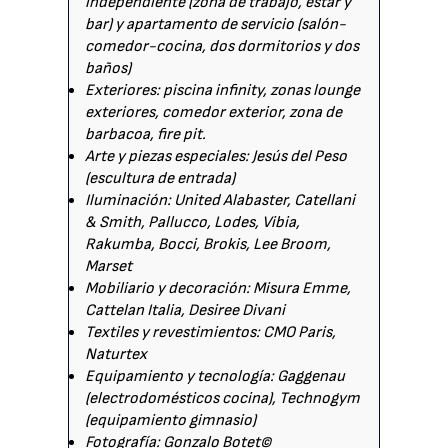
independiente (zona de trabajo, estar y
bar) y apartamento de servicio (salón-
comedor-cocina, dos dormitorios y dos
baños)
Exteriores: piscina infinity, zonas lounge
exteriores, comedor exterior, zona de
barbacoa, fire pit.
Arte y piezas especiales: Jesús del Peso
(escultura de entrada)
Iluminación: United Alabaster, Catellani
& Smith, Pallucco, Lodes, Vibia,
Rakumba, Bocci, Brokis, Lee Broom,
Marset
Mobiliario y decoración: Misura Emme,
Cattelan Italia, Desiree Divani
Textiles y revestimientos: CMO Paris,
Naturtex
Equipamiento y tecnología: Gaggenau
(electrodomésticos cocina), Technogym
(equipamiento gimnasio)
Fotografía: Gonzalo Botet©