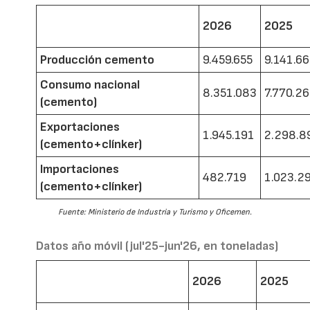
2026
2025
Producción cemento
9.459.655
9.141.6
Consumo nacional
8.351.083
7.770.2
(cemento)
Exportaciones
1.945.191
2.298.8
(cemento+clínker)
Importaciones
482.719
1.023.2
(cemento+clínker)
Fuente: Ministerio de Industria y Turismo y Oficemen.
Datos año móvil (jul'25-jun'26, en toneladas)
2026
2025