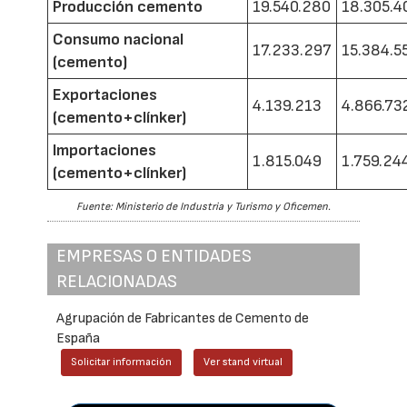
Producción cemento
19.540.280
18.305.4
Consumo nacional
17.233.297
15.384.5
(cemento)
Exportaciones
4.139.213
4.866.73
(cemento+clínker)
Importaciones
1.815.049
1.759.24
(cemento+clínker)
Fuente: Ministerio de Industria y Turismo y Oficemen.
EMPRESAS O ENTIDADES
RELACIONADAS
Agrupación de Fabricantes de Cemento de
España
Solicitar información
Ver stand virtual