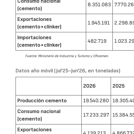
Consumo nacional
8.351.083
7.770.2
(cemento)
Exportaciones
1.945.191
2.298.8
(cemento+clínker)
Importaciones
482.719
1.023.2
(cemento+clínker)
Fuente: Ministerio de Industria y Turismo y Oficemen.
Datos año móvil (jul'25-jun'26, en toneladas)
2026
2025
Producción cemento
19.540.280
18.305.4
Consumo nacional
17.233.297
15.384.5
(cemento)
Exportaciones
4.139.213
4.866.73