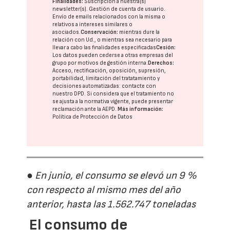
Finalidades:
Suscripción a nuestra(s)
newsletter(s). Gestión de cuenta de usuario.
Envío de emails relacionados con la misma o
relativos a intereses similares o
asociados.
Conservación:
mientras dure la
relación con Ud., o mientras sea necesario para
llevar a cabo las finalidades especificadas
Cesión:
Los datos pueden cederse a otras
empresas del
grupo
por motivos de gestión interna.
Derechos:
Acceso, rectificación, oposición, supresión,
portabilidad, limitación del tratatamiento y
decisiones automatizadas:
contacte con
nuestro DPD
. Si considera que el tratamiento no
se ajusta a la normativa vigente, puede presentar
reclamación ante la
AEPD
.
Más información:
Política de Protección de Datos
● En junio, el consumo se elevó un 9 %
con respecto al mismo mes del año
anterior, hasta las 1.562.747 toneladas
El consumo de