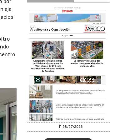
o por
n eje
pacios
Altro
undo
 centro
28/07/2026
30/07/2026