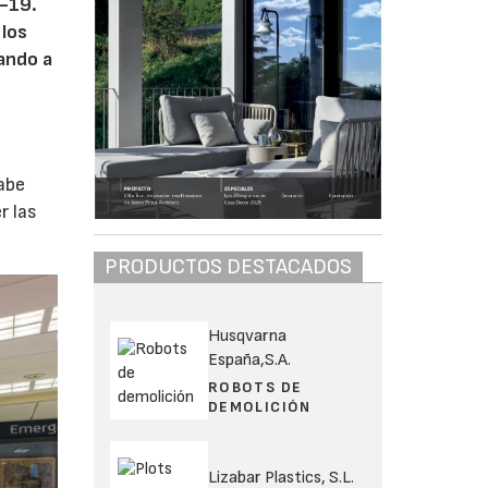
 -19.
 los
ando a
abe
r las
PRODUCTOS DESTACADOS
Husqvarna
España,S.A.
ROBOTS DE
DEMOLICIÓN
Lizabar Plastics, S.L.