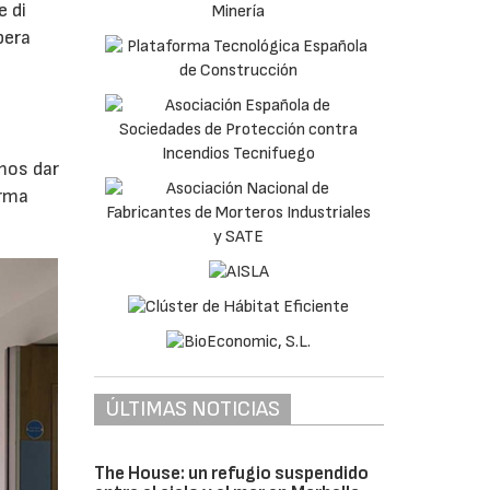
e di
pera
imos dar
irma
ÚLTIMAS NOTICIAS
The House: un refugio suspendido