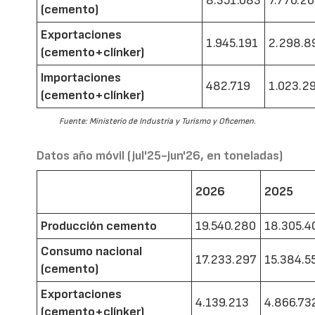
8.351.083
7.770.2
(cemento)
Exportaciones
1.945.191
2.298.8
(cemento+clínker)
Importaciones
482.719
1.023.2
(cemento+clínker)
Fuente: Ministerio de Industria y Turismo y Oficemen.
Datos año móvil (jul'25-jun'26, en toneladas)
2026
2025
Producción cemento
19.540.280
18.305.4
Consumo nacional
17.233.297
15.384.5
(cemento)
Exportaciones
4.139.213
4.866.73
(cemento+clínker)