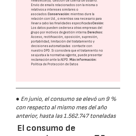
newsletter(s). Gestión de cuenta de usuario.
Envío de emails relacionados con la misma o
relativos a intereses similares o
asociados.
Conservación:
mientras dure la
relación con Ud., o mientras sea necesario para
llevar a cabo las finalidades especificadas
Cesión:
Los datos pueden cederse a otras
empresas del
grupo
por motivos de gestión interna.
Derechos:
Acceso, rectificación, oposición, supresión,
portabilidad, limitación del tratatamiento y
decisiones automatizadas:
contacte con
nuestro DPD
. Si considera que el tratamiento no
se ajusta a la normativa vigente, puede presentar
reclamación ante la
AEPD
.
Más información:
Política de Protección de Datos
● En junio, el consumo se elevó un 9 %
con respecto al mismo mes del año
anterior, hasta las 1.562.747 toneladas
El consumo de