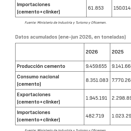
Importaciones
61.853
150.014
(cemento+clínker)
Fuente: Ministerio de Industria y Turismo y Oficemen.
Datos acumulados (ene-jun 2026, en toneladas)
2026
2025
Producción cemento
9.459.655
9.141.6
Consumo nacional
8.351.083
7.770.2
(cemento)
Exportaciones
1.945.191
2.298.8
(cemento+clínker)
Importaciones
482.719
1.023.2
(cemento+clínker)
Fuente: Ministerio de Industria y Turismo y Oficemen.