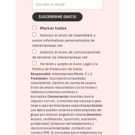
SUSCRIBIRME GRATIS
Marcar todos
Autorizo el envío de newsletters y
avisos informativos personalizados de
interempresas.net
Autorizo el envío de comunicaciones
de terceros vía interempresas.net
He leído y acepto el
Aviso Legal
y la
Política de Protección de Datos
Responsable:
Interempresas Media, S.L.U.
Finalidades:
Suscripción a nuestra(s)
newsletter(s). Gestión de cuenta de usuario.
Envío de emails relacionados con la misma o
relativos a intereses similares o
asociados.
Conservación:
mientras dure la
relación con Ud., o mientras sea necesario para
llevar a cabo las finalidades especificadas
Cesión:
Los datos pueden cederse a otras
empresas del
grupo
por motivos de gestión interna.
Derechos:
Acceso, rectificación, oposición, supresión,
portabilidad, limitación del tratatamiento y
decisiones automatizadas:
contacte con
nuestro DPD
. Si considera que el tratamiento no