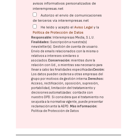
avisos informativos personalizados de
interempresas.net
Autorizo el envío de comunicaciones
de terceros vía interempresas.net
He leído y acepto el
Aviso Legal
y la
Política de Protección de Datos
Responsable:
Interempresas Media, S.L.U.
Finalidades:
Suscripción a nuestra(s)
newsletter(s). Gestión de cuenta de usuario.
Envío de emails relacionados con la misma o
relativos a intereses similares o
asociados.
Conservación:
mientras dure la
relación con Ud., o mientras sea necesario para
llevar a cabo las finalidades especificadas
Cesión:
Los datos pueden cederse a otras
empresas del
grupo
por motivos de gestión interna.
Derechos:
Acceso, rectificación, oposición, supresión,
portabilidad, limitación del tratatamiento y
decisiones automatizadas:
contacte con
nuestro DPD
. Si considera que el tratamiento no
se ajusta a la normativa vigente, puede presentar
reclamación ante la
AEPD
.
Más información:
Política de Protección de Datos