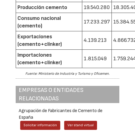
Producción cemento
19.540.280
18.305.4
Consumo nacional
17.233.297
15.384.5
(cemento)
Exportaciones
4.139.213
4.866.73
(cemento+clínker)
Importaciones
1.815.049
1.759.24
(cemento+clínker)
Fuente: Ministerio de Industria y Turismo y Oficemen.
EMPRESAS O ENTIDADES
RELACIONADAS
Agrupación de Fabricantes de Cemento de
España
Solicitar información
Ver stand virtual