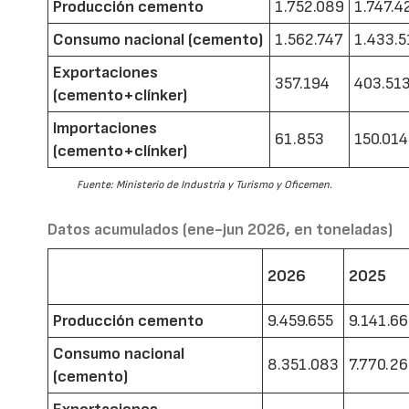
Producción cemento
1.752.089
1.747.4
Consumo nacional (cemento)
1.562.747
1.433.5
Exportaciones
357.194
403.51
(cemento+clínker)
Importaciones
61.853
150.014
(cemento+clínker)
Fuente: Ministerio de Industria y Turismo y Oficemen.
Datos acumulados (ene-jun 2026, en toneladas)
2026
2025
Producción cemento
9.459.655
9.141.6
Consumo nacional
8.351.083
7.770.2
(cemento)