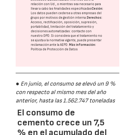
relación con Ud., o mientras sea necesario para
llevar a cabo las finalidades especificadas
Cesión:
Los datos pueden cederse a otras
empresas del
grupo
por motivos de gestión interna.
Derechos:
Acceso, rectificación, oposición, supresión,
portabilidad, limitación del tratatamiento y
decisiones automatizadas:
contacte con
nuestro DPD
. Si considera que el tratamiento no
se ajusta a la normativa vigente, puede presentar
reclamación ante la
AEPD
.
Más información:
Política de Protección de Datos
● En junio, el consumo se elevó un 9 %
con respecto al mismo mes del año
anterior, hasta las 1.562.747 toneladas
El consumo de
cemento crece un 7,5
% en el acumulado del