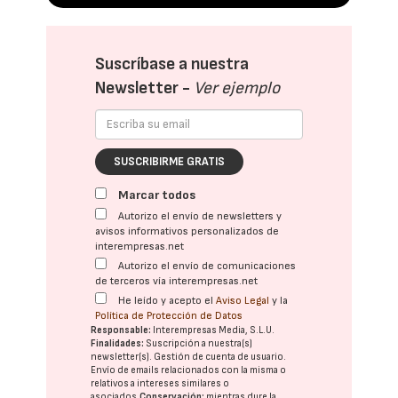
Suscríbase a nuestra
Newsletter -
Ver ejemplo
SUSCRIBIRME GRATIS
Marcar todos
Autorizo el envío de newsletters y
avisos informativos personalizados de
interempresas.net
Autorizo el envío de comunicaciones
de terceros vía interempresas.net
He leído y acepto el
Aviso Legal
y la
Política de Protección de Datos
Responsable:
Interempresas Media, S.L.U.
Finalidades:
Suscripción a nuestra(s)
newsletter(s). Gestión de cuenta de usuario.
Envío de emails relacionados con la misma o
relativos a intereses similares o
asociados.
Conservación:
mientras dure la