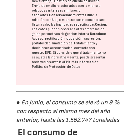
newsletter(s). Gestión de cuenta de usuario.
Envío de emails relacionados con la misma o
relativos a intereses similares o
asociados.
Conservación:
mientras dure la
relación con Ud., o mientras sea necesario para
llevar a cabo las finalidades especificadas
Cesión:
Los datos pueden cederse a otras
empresas del
grupo
por motivos de gestión interna.
Derechos:
Acceso, rectificación, oposición, supresión,
portabilidad, limitación del tratatamiento y
decisiones automatizadas:
contacte con
nuestro DPD
. Si considera que el tratamiento no
se ajusta a la normativa vigente, puede presentar
reclamación ante la
AEPD
.
Más información:
Política de Protección de Datos
● En junio, el consumo se elevó un 9 %
con respecto al mismo mes del año
anterior, hasta las 1.562.747 toneladas
El consumo de