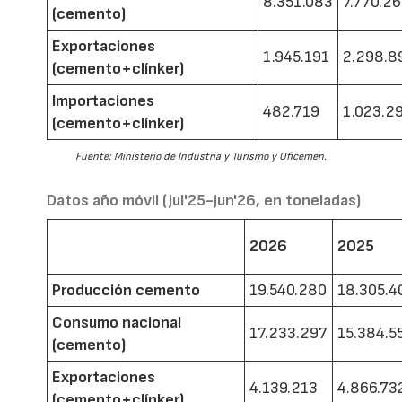
8.351.083
7.770.2
(cemento)
Exportaciones
1.945.191
2.298.8
(cemento+clínker)
Importaciones
482.719
1.023.2
(cemento+clínker)
Fuente: Ministerio de Industria y Turismo y Oficemen.
Datos año móvil (jul'25-jun'26, en toneladas)
2026
2025
Producción cemento
19.540.280
18.305.4
Consumo nacional
17.233.297
15.384.5
(cemento)
Exportaciones
4.139.213
4.866.73
(cemento+clínker)