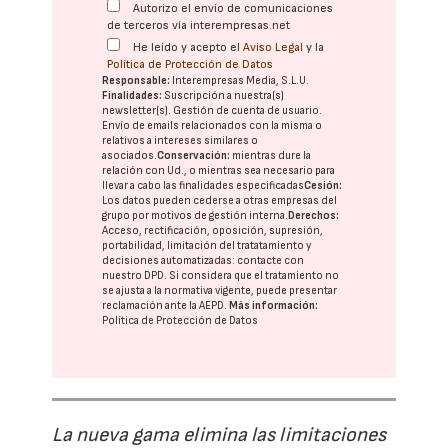
Autorizo el envío de comunicaciones
de terceros vía interempresas.net
He leído y acepto el
Aviso Legal
y la
Política de Protección de Datos
Responsable:
Interempresas Media, S.L.U.
Finalidades:
Suscripción a nuestra(s)
newsletter(s). Gestión de cuenta de usuario.
Envío de emails relacionados con la misma o
relativos a intereses similares o
asociados.
Conservación:
mientras dure la
relación con Ud., o mientras sea necesario para
llevar a cabo las finalidades especificadas
Cesión:
Los datos pueden cederse a otras
empresas del
grupo
por motivos de gestión interna.
Derechos:
Acceso, rectificación, oposición, supresión,
portabilidad, limitación del tratatamiento y
decisiones automatizadas:
contacte con
nuestro DPD
. Si considera que el tratamiento no
se ajusta a la normativa vigente, puede presentar
reclamación ante la
AEPD
.
Más información:
Política de Protección de Datos
La nueva gama elimina las limitaciones