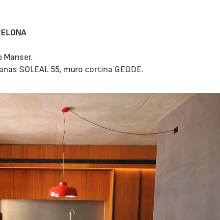
RCELONA
p Manser.
tanas SOLEAL 55, muro cortina GEODE.
/07/2026
30/07/2026