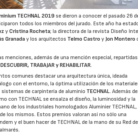
luminium TECHNAL 2019
se dieron a conocer el pasado 26 d
ticiparon todos los miembros del jurado. Este año ha estad
ez
y
Cristina Rocheta
; la directora de la revista Diseño Inte
ús Granada
y los arquitectos
Telmo Castro
y
Jon Montero
as menciones, además de una mención especial, repartidas
 DESCUBRIR, TRABAJAR y REHABILITAR
.
tos comunes destacar una arquitectura única, ideada
logo con el entorno, la óptima utilización de los materiales
 sistemas de carpintería de aluminio
TECHNAL
. Además de
ómo con TECHNAL se ensalza el diseño, la luminosidad y la
 mano de los industriales homologados Aluminier TECHNAL,
 de los mismos. Estos premios valoran así no sólo una
 tándem y el buen hacer de TECHNAL de la mano de su Red d
Palmarés.