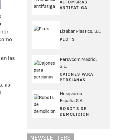
ALFOMBRAS
ANTIFATIGA
e
o
Lizabar Plastics, S.L.
rior
como
PLOTS
 en las
Persycom Madrid,
S.L.
CAJONES PARA
PERSIANAS
, así
l
Husqvarna
España,S.A.
ROBOTS DE
DEMOLICIÓN
e
NEWSLETTERS