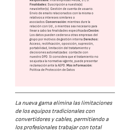
Responsable:
Interempresas Media, S.L.U.
Finalidades:
Suscripción a nuestra(s)
newsletter(s). Gestión de cuenta de usuario.
Envío de emails relacionados con la misma o
relativos a intereses similares o
asociados.
Conservación:
mientras dure la
relación con Ud., o mientras sea necesario para
llevar a cabo las finalidades especificadas
Cesión:
Los datos pueden cederse a otras
empresas del
grupo
por motivos de gestión interna.
Derechos:
Acceso, rectificación, oposición, supresión,
portabilidad, limitación del tratatamiento y
decisiones automatizadas:
contacte con
nuestro DPD
. Si considera que el tratamiento no
se ajusta a la normativa vigente, puede presentar
reclamación ante la
AEPD
.
Más información:
Política de Protección de Datos
La nueva gama elimina las limitaciones
de los equipos tradicionales con
convertidores y cables, permitiendo a
los profesionales trabajar con total